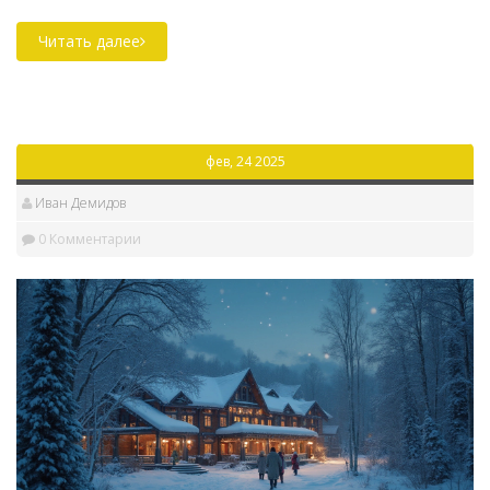
предоставляют широкий спектр лечебных
процедур. Популярные направления включают
Читать далее
Кавказские Минеральные Воды и Алтай. В этой
статье обсуждаются лучшие санатории для отдыха и
восстановления здоровья. Основное внимание
уделено качеству услуг и живописным
фев, 24 2025
местоположениям.
Иван Демидов
0 Комментарии