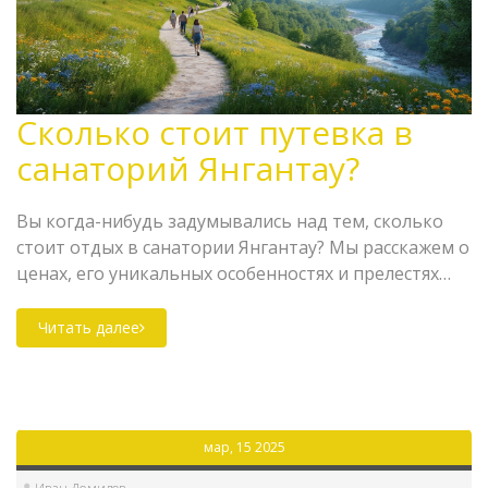
Сколько стоит путевка в
санаторий Янгантау?
Вы когда-нибудь задумывались над тем, сколько
стоит отдых в санатории Янгантау? Мы расскажем о
ценах, его уникальных особенностях и прелестях
такого отдыха. Узнайте о лучших способах
сэкономить и о том, что включает в себя путевка в
Читать далее
это место. Если вы ищете отдых и оздоровление в
одном флаконе, то эта статья для вас.
мар, 15 2025