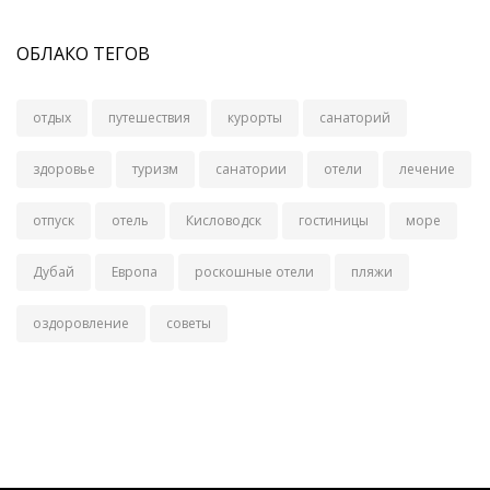
ОБЛАКО ТЕГОВ
отдых
путешествия
курорты
санаторий
здоровье
туризм
санатории
отели
лечение
отпуск
отель
Кисловодск
гостиницы
море
Дубай
Европа
роскошные отели
пляжи
оздоровление
советы