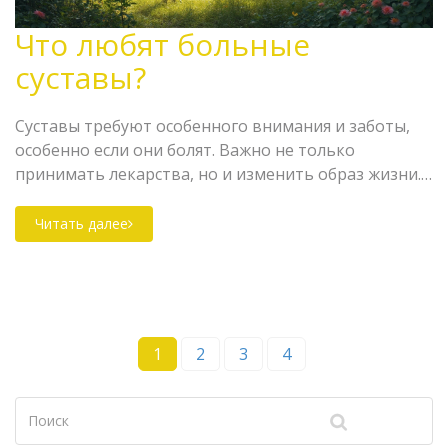
Что любят больные
суставы?
Суставы требуют особенного внимания и заботы,
особенно если они болят. Важно не только
принимать лекарства, но и изменить образ жизни.
Санатории могут предложить полезные
процедуры, правильное питание и специальную
Читать далее
гимнастику. Узнайте, как заботиться о суставах и
улучшать их состояние с помощью простых и
действенных методов.
1
2
3
4