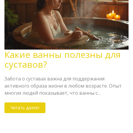
Какие ванны полезны для
суставов?
Забота о суставах важна для поддержания
активного образа жизни в любом возрасте. Опыт
многих людей показывает, что ванны с
определенными добавками могут облегчить боль и
повысить подвижность суставов. В статье мы
Читать далее
обсудим, какие виды ванн могут помочь при
проблемах с суставами, и поделимся советами, как
правильно организовать такие водные процедуры.