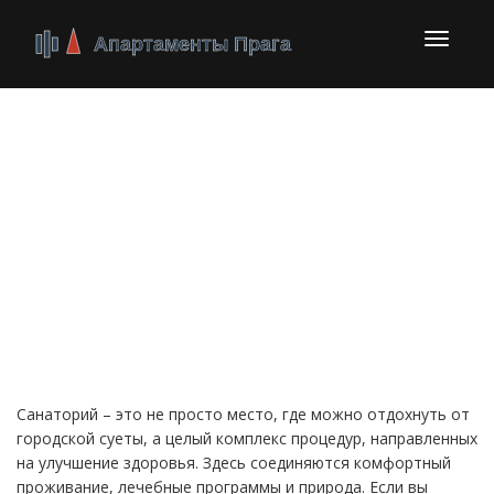
Перекл
навига
Санатории – как
выбрать и
подготовиться к
оздоровительному
отдыху
Санаторий – это не просто место, где можно отдохнуть от
городской суеты, а целый комплекс процедур, направленных
на улучшение здоровья. Здесь соединяются комфортный
проживание, лечебные программы и природа. Если вы