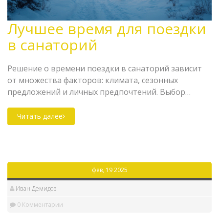
Лучшее время для поездки
в санаторий
Решение о времени поездки в санаторий зависит
от множества факторов: климата, сезонных
предложений и личных предпочтений. Выбор
времени может значительно повлиять на ваш
комфорт и качество отдыха. Статья поможет
Читать далее
разобраться, в каком месяце лучше ехать в
санаторий, учитывая особенности различных
сезонов. Советы и рекомендации сделают ваш
отдых более приятным и полезным.
фев, 19 2025
Иван Демидов
0 Комментарии