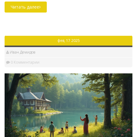
список может существенно улучшить ваш опыт. Эта
Читать далее
статья поможет составить оптимальный перечень
вещей, чтобы ничего не упустить и насладиться
отдыхом. Рассмотрим важные аспекты, включая
погодные условия и ваши личные нужды.
фев, 17 2025
Иван Демидов
0 Комментарии