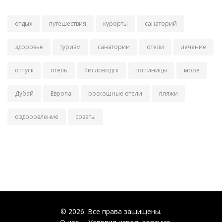
отдых
путешествия
курорты
санаторий
здоровье
туризм
санатории
отели
лечение
отпуск
отель
Кисловодск
гостиницы
море
Дубай
Европа
роскошные отели
пляжи
оздоровление
советы
© 2026. Все права защищены.