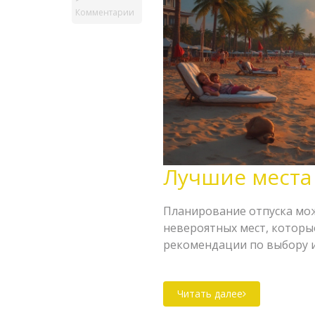
Комментарии
Лучшие места
Планирование отпуска мож
невероятных мест, которые
рекомендации по выбору и
ваших предпочтений и фи
путешественникам и интер
Читать далее
поможет вам сделать осоз
привлекло — пляжи, горы и