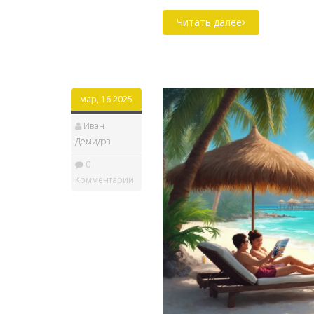
поможет вам определитьс
Читать далее
ваши индивидуальные пре
мар, 16 2025
Иван
Демидов
0
Комментарии