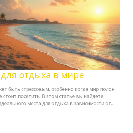
 для отдыха в мире
ет быть стрессовым, особенно когда мир полон
 стоит посетить. В этом статье вы найдете
деального места для отдыха в зависимости от
нансовых возможностей. Включая советы
есные факты о популярных курортах, статья
нанный выбор. Независимо от того, что вас
ли городские пейзажи, здесь найдется что-то для