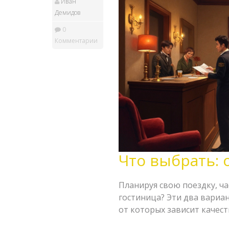
Иван
Демидов
0
Комментарии
Что выбрать: 
Планируя свою поездку, ча
гостиница? Эти два вариа
от которых зависит качест
отелями и гостиницами, а 