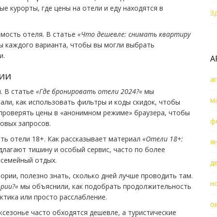
е курорты, где цены на отели и еду находятся в
З
имость отеля. В статье
«Что дешевле: снимать квартиру
ы каждого варианта, чтобы вы могли выбрать
и.
А
ии
а
. В статье
«Где бронировать отели 2024?«
мы
м
али, как использовать фильтры и коды скидок, чтобы
– проверять цены в «анонимном режиме» браузера, чтобы
ф
овых запросов.
ать отели 18+. Как рассказывает материал
«Отели 18+:
я
едлагают тишину и особый сервис, часто по более
 семейный отдых.
д
ории, полезно знать, сколько дней лучше проводить там.
н
ории?«
мы объяснили, как подобрать продолжительность
ктика или просто расслабление.
о
жсезонье часто обходятся дешевле, а туристические