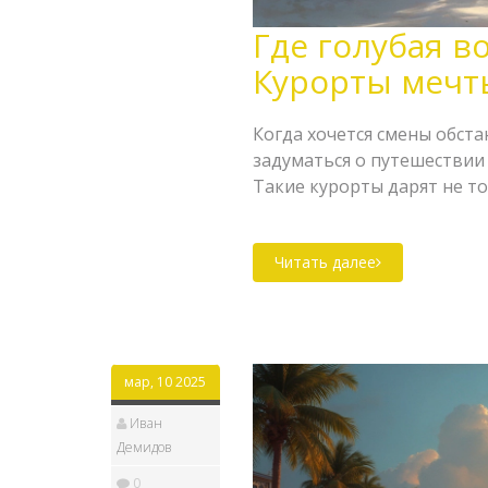
Где голубая в
Курорты мечт
Когда хочется смены обста
задуматься о путешествии 
Такие курорты дарят не т
возможностей для отдыха 
пляжные направления и да
Читать далее
вашего отпуска. Узнайте, 
незабываемым.
мар, 10 2025
Иван
Демидов
0