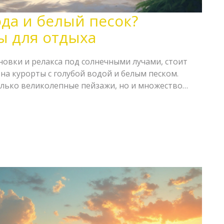
ода и белый песок?
ы для отдыха
новки и релакса под солнечными лучами, стоит
на курорты с голубой водой и белым песком.
олько великолепные пейзажи, но и множество
и развлечений. В статье мы рассмотрим лучшие
дим советы, как выбрать идеальный курорт для
как спланировать свой отдых так, чтобы он стал