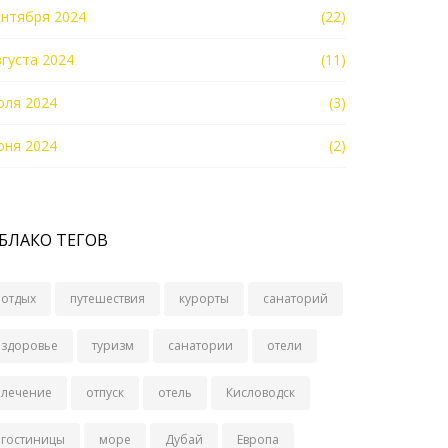
ентября 2024
(22)
вгуста 2024
(11)
юля 2024
(3)
юня 2024
(2)
БЛАКО ТЕГОВ
отдых
путешествия
курорты
санаторий
здоровье
туризм
санатории
отели
лечение
отпуск
отель
Кисловодск
гостиницы
море
Дубай
Европа