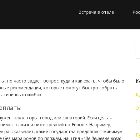
Встреча в отеле
Рос
хаки и советы для
ального отдыха
ны, но часто задаёт вопрос: куда и как ехать, чтобы было
К
вные рекомендации, которые помогут быстро собрать
ь типичных ошибок.
К
реплаты
О
ужен: пляж, горы, город или санаторий. Если цель –
С
тоимость жизни ниже средней по Европе. Например,
е»
рассказывает, какие государства предлагают минимум
П
ре без марафонов по пляжам, наш гид
«Где дешевле всего