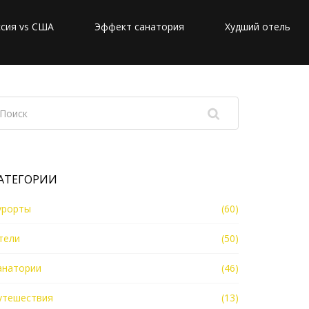
сия vs США
Эффект санатория
Худший отель
АТЕГОРИИ
урорты
(60)
тели
(50)
анатории
(46)
утешествия
(13)