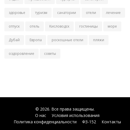
здоровье
туризм
санатории
отели
лечение
отпуск
отель
Кисловодск
гостиницы
море
Дубай
Европа
роскошные отели
пляжи
оздоровление
советы
© 2026. Все права защищены.
О нас
Условия использования
Политика конфиденциальности
ФЗ-152
Контакты