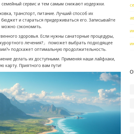
т семейный сервис и тем самым снижают издержки.
с
овка, транспорт, питание. Лучший способ их
а
 бюджет и стараться придерживаться его. Записывайте
де можно сэкономить.
и
твенного здоровья. Если нужны санаторные процедуры,
о‑курортного лечения?」 поможет выбрать подходящее
и
ории?» подскажет оптимальную продолжительность.
умение делать их доступными. Применяя наши лайфхаки,
ю карту. Приятного вам пути!
О