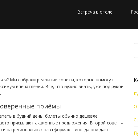
Встреча в отеле
Рос
ресса: идеи, лайфхаки
ты
ться? Мы собрали реальные советы, которые помогут
К
ксимум впечатлений. Всё, что нужно знать, уже под рукой
.
К
проверенные приёмы
О
лететь в будний день, билеты обычно дешевле.
С
часто присылают акционные предложения. Второй совет –
но и на региональных платформах – иногда они дают
П