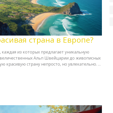
расивая страна в Европе?
, каждая из которых предлагает уникальную
т величественных Альп Швейцарии до живописных
ую красивую страну непросто, но увлекательно. В
енности нескольких европейских стран, раскроем
м практические советы для путешественников.
т посетить и как насладиться их красотой в полной