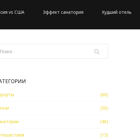
сия vs США
Эффект санатория
Худший отель
АТЕГОРИИ
урорты
(60)
тели
(50)
анатории
(46)
утешествия
(13)