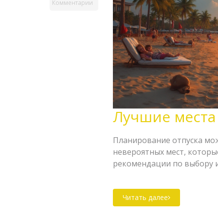
Комментарии
Лучшие места
Планирование отпуска мож
невероятных мест, которые
рекомендации по выбору и
ваших предпочтений и фи
путешественникам и интер
Читать далее
поможет вам сделать осоз
привлекло — пляжи, горы и