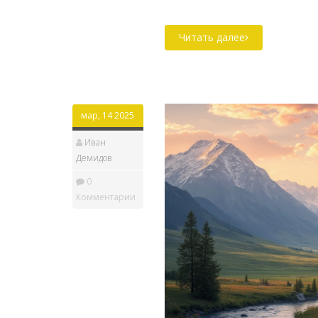
экономную поездку. Также
сэкономить дополнительны
Читать далее
начнем путешествовать ра
мар, 14 2025
Иван
Демидов
0
Комментарии