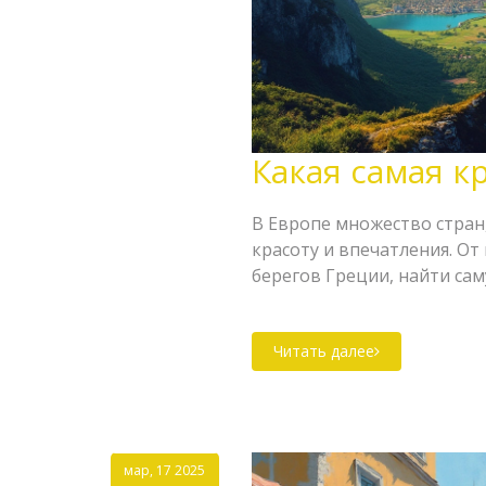
Какая самая к
В Европе множество стран
красоту и впечатления. О
берегов Греции, найти сам
статье обсудим яркие особ
их прелесть и предостави
Читать далее
Узнайте, какие места стои
мере.
мар, 17 2025