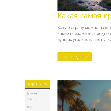
Какая самая к
Какую страну можно назват
какие пейзажи вы предпочи
лучших уголках планеты,
красотой и уникальными к
найдёте факты и советы, 
Читать далее
незабываемым. Готовы от
ярким и уникальным мест
мар, 10 2025
Иван
Демидов
0