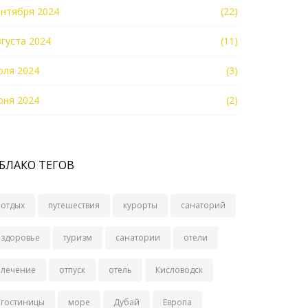
ентября 2024
(22)
вгуста 2024
(11)
юля 2024
(3)
юня 2024
(2)
БЛАКО ТЕГОВ
отдых
путешествия
курорты
санаторий
здоровье
туризм
санатории
отели
лечение
отпуск
отель
Кисловодск
гостиницы
море
Дубай
Европа