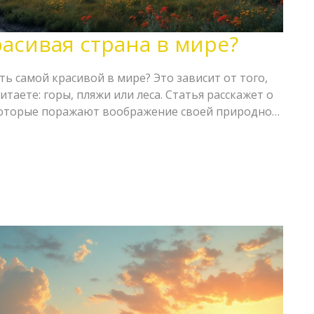
расивая страна в мире?
ь самой красивой в мире? Это зависит от того,
таете: горы, пляжи или леса. Статья расскажет о
 которые поражают воображение своей природной
ультурными достопримечательностями. Здесь вы
которые помогут сделать ваше путешествие
правиться в удивительное путешествие по самым
ам планеты?