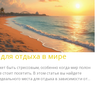
 для отдыха в мире
ет быть стрессовым, особенно когда мир полон
 стоит посетить. В этом статье вы найдете
деального места для отдыха в зависимости от
нансовых возможностей. Включая советы
есные факты о популярных курортах, статья
нанный выбор. Независимо от того, что вас
ли городские пейзажи, здесь найдется что-то для