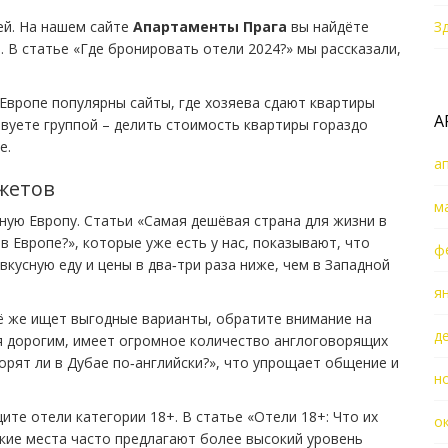
ей. На нашем сайте
Апартаменты Прага
вы найдёте
З
. В статье «Где бронировать отели 2024?» мы рассказали,
 Европе популярны сайты, где хозяева сдают квартиры
А
вуете группой – делить стоимость квартиры гораздо
е.
а
жетов
м
ную Европу. Статьи «Самая дешёвая страна для жизни в
в Европе?», которые уже есть у нас, показывают, что
ф
кусную еду и цены в два‑три раза ниже, чем в Западной
я
сё же ищет выгодные варианты, обратите внимание на
д
ся дорогим, имеет огромное количество англоговорящих
орят ли в Дубае по‑английски?», что упрощает общение и
н
ите отели категории 18+. В статье «Отели 18+: Что их
о
кие места часто предлагают более высокий уровень