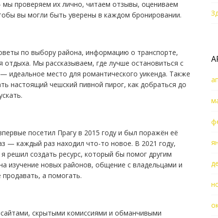
 мы проверяем их лично, читаем отзывы, оцениваем
З
тобы вы могли быть уверены в каждом бронировании.
оветы по выбору района, информацию о транспорте,
А
 отдыха. Мы рассказываем, где лучше остановиться с
де — идеальное место для романтического уикенда. Также
а
ть настоящий чешский пивной пирог, как добраться до
ускать.
м
ф
впервые посетил Прагу в 2015 году и был поражён её
я
аз — каждый раз находил что-то новое. В 2021 году,
я решил создать ресурс, который бы помог другим
д
на изучение новых районов, общение с владельцами и
 продавать, а помогать.
н
о
 сайтами, скрытыми комиссиями и обманчивыми