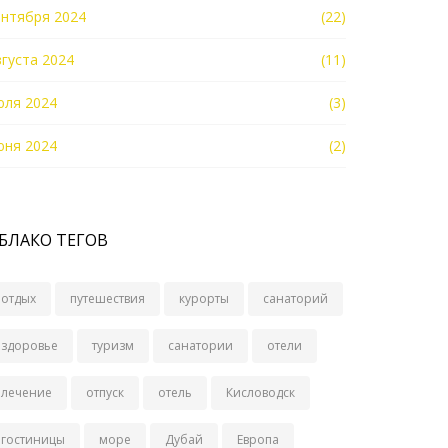
ентября 2024
(22)
вгуста 2024
(11)
юля 2024
(3)
юня 2024
(2)
БЛАКО ТЕГОВ
отдых
путешествия
курорты
санаторий
здоровье
туризм
санатории
отели
лечение
отпуск
отель
Кисловодск
гостиницы
море
Дубай
Европа