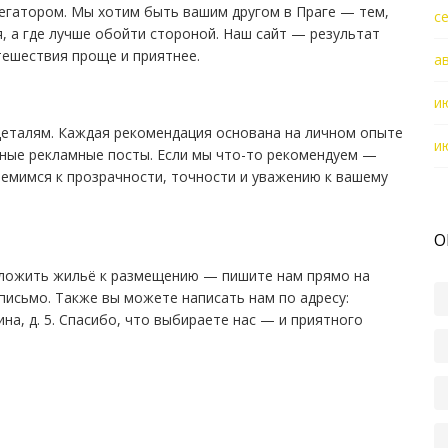
егатором. Мы хотим быть вашим другом в Праге — тем,
с
я, а где лучше обойти стороной. Наш сайт — результат
тешествия проще и приятнее.
а
и
деталям. Каждая рекомендация основана на личном опыте
и
тные рекламные посты. Если мы что-то рекомендуем —
ремимся к прозрачности, точности и уважению к вашему
О
редложить жильё к размещению — пишите нам прямо на
письмо. Также вы можете написать нам по адресу:
кина, д. 5. Спасибо, что выбираете нас — и приятного