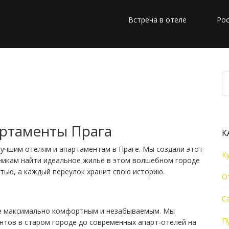
Встреча в отеле
Рос
ртаменты Прага
К
учшим отелям и апартаментам в Праге. Мы создали этот
К
никам найти идеальное жильё в этом волшебном городе
тью, а каждый переулок хранит свою историю.
О
С
ге максимально комфортным и незабываемым. Мы
П
тов в старом городе до современных апарт-отелей на