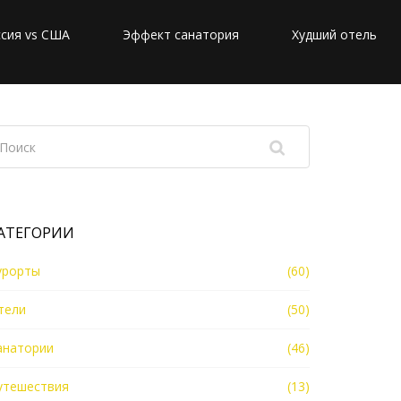
сия vs США
Эффект санатория
Худший отель
АТЕГОРИИ
урорты
(60)
тели
(50)
анатории
(46)
утешествия
(13)