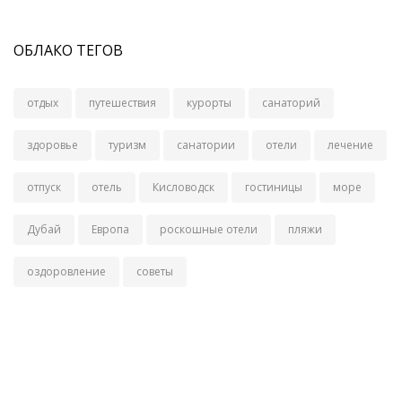
ОБЛАКО ТЕГОВ
отдых
путешествия
курорты
санаторий
здоровье
туризм
санатории
отели
лечение
отпуск
отель
Кисловодск
гостиницы
море
Дубай
Европа
роскошные отели
пляжи
оздоровление
советы