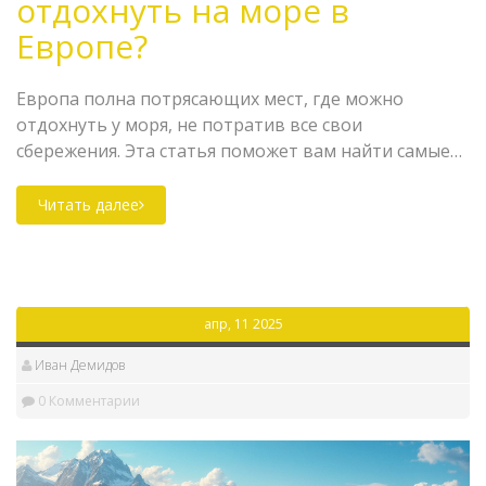
отдохнуть на море в
Европе?
Европа полна потрясающих мест, где можно
отдохнуть у моря, не потратив все свои
сбережения. Эта статья поможет вам найти самые
доступные европейские направления на побережье.
Узнайте, где можно насладиться пляжным отдыхом
Читать далее
по разумной цене, а также получите полезные
советы для экономных путешественников.
Выбирайте между тихими уголками и более
оживленными местами в различных странах.
апр, 11 2025
Подготовьтесь к незабывающему отдыху на море,
который не ударит по карману.
Иван Демидов
0 Комментарии