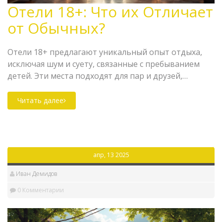
Отели 18+: Что их Отличает
от Обычных?
Отели 18+ предлагают уникальный опыт отдыха,
исключая шум и суету, связанные с пребыванием
детей. Эти места подходят для пар и друзей,
ищущих спокойствие и интимность. Большое
внимание уделяется высококачественным услугам и
Читать далее
атмосфере. Узнайте, что делает такие отели
привлекательными и какие особенности стоит
ожидать.
апр, 13 2025
Иван Демидов
0 Комментарии