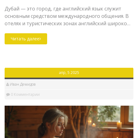
Дубай — это город, где английский язык служит
основным средством международного общения. В
отелях и туристических зонах английский широко
используется персоналом. Это создает комфорт для
иностранных туристов, которые могут легко
Читать далее
общаться по важным вопросам. В статье
рассматриваются особенности использования
английского языка в Дубае и даются практические
советы для путешественников.
апр, 5 2025
Иван Демидов
0 Комментарии