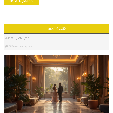
обойтись вам в сумму, за которую можно купить
Читать далее
небольшой дом, и стоит ли оно того. Будьте готовы
к сюрпризам и научитесь разумно планировать
свой бюджет путешественника. Советы и факты,
которые помогут не только выбрать лучшее место,
апр, 14 2025
но и не ударить по карману.
Иван Демидов
0 Комментарии