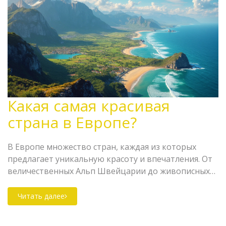
Какая самая красивая
страна в Европе?
В Европе множество стран, каждая из которых
предлагает уникальную красоту и впечатления. От
величественных Альп Швейцарии до живописных
берегов Греции, найти самую красивую страну
непросто, но увлекательно. В статье обсудим яркие
Читать далее
особенности нескольких европейских стран,
раскроем их прелесть и предоставим практические