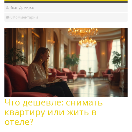
суставов.
Иван Демидов
0 Комментарии
Что дешевле: снимать
квартиру или жить в
отеле?