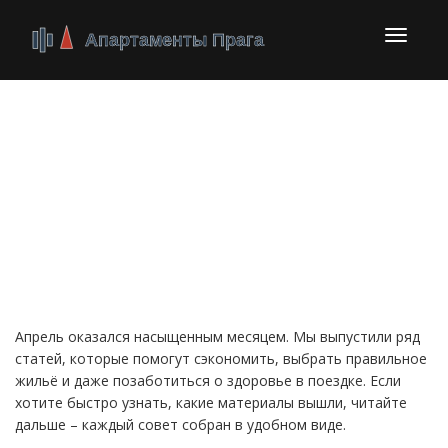
Перекл
навига
Итоги публикаций за
апрель 2025: что
нового на
«Апартаменты Прага»
Апрель оказался насыщенным месяцем. Мы выпустили ряд
статей, которые помогут сэкономить, выбрать правильное
жильё и даже позаботиться о здоровье в поездке. Если
хотите быстро узнать, какие материалы вышли, читайте
дальше – каждый совет собран в удобном виде.