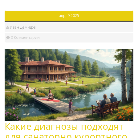
советы для путешественников. Узнайте, какие
места стоит посетить и как насладиться их
апр, 9 2025
красотой в полной мере.
Иван Демидов
0 Комментарии
Какие диагнозы подходят
для санаторно курортного