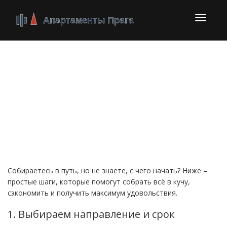
Перекл
навига
Туризм: как
спланировать
идеальный отпуск без
лишних хлопот
Собираетесь в путь, но не знаете, с чего начать? Ниже –
простые шаги, которые помогут собрать всё в кучу,
сэкономить и получить максимум удовольствия.
1. Выбираем направление и срок