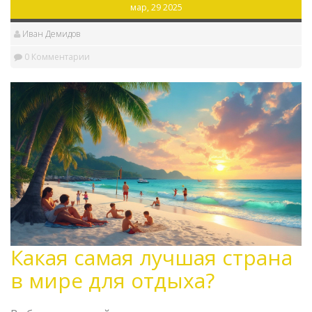
мар, 29 2025
но и не ударить по карману.
Иван Демидов
0 Комментарии
Какая самая лучшая страна
в мире для отдыха?