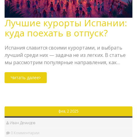
Лучшие курорты Испании:
куда поехать в отпуск?
Испания славится своими курортами, и выбрать
лучший среди них — задача не из легких. В статье
мы рассмотрим популярные направления, как
Ибица, Коста-Брава и Канарские острова, их
особенности и преимущества. Вы узнаете, где
Читать далее
можно насладиться спокойным отдыхом или
провести незабываемый отпуск с яркими
вечеринками. Также мы дадим несколько советов
по выбору места в зависимости от ваших
фев, 2 2025
предпочтений и бюджета.
Иван Демидов
0 Комментарии