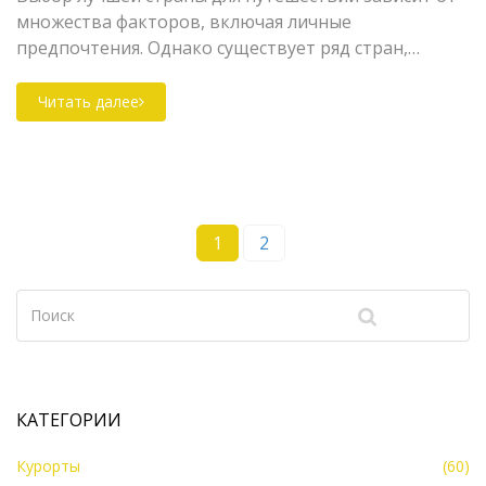
множества факторов, включая личные
предпочтения. Однако существует ряд стран,
которые считаются наиболее привлекательными
для туристов благодаря своим уникальным
Читать далее
природным и культурным
достопримечательностям. В статье
рассматриваются популярные направления для
отдыха, важные нюансы планирования поездки и
советы для увлекательного путешествия. Узнайте,
1
2
какие страны заслужили звания лучших курортов
мира.
КАТЕГОРИИ
Курорты
(60)