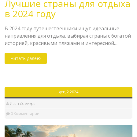
Лучшие страны для отдыха
в 2024 году
В 2024 году путешественники ищут идеальные
направления для отдыха, выбирая страны с богатой
историей, красивыми пляжами и интересной
культурой. В этой статье мы рассмотрим самые
популярные страны для отпуска, которые
Читать далее
завоевали сердца туристов. Обсудим фаворитов и
дадим полезные советы для тех, кто хочет
отправиться в незабываемое путешествие.
Независимо от того, обожаете ли вы морской бриз
дек, 2 2024
или предпочитаете горные виды, каждая страна
предлагает уникальные впечатления.
Иван Демидов
0 Комментарии