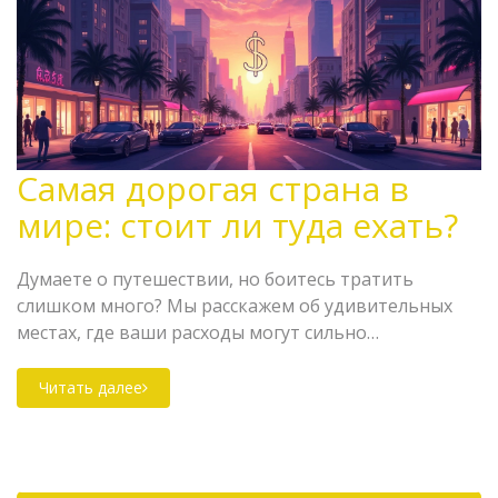
Самая дорогая страна в
мире: стоит ли туда ехать?
Думаете о путешествии, но боитесь тратить
слишком много? Мы расскажем об удивительных
местах, где ваши расходы могут сильно
увеличиться. Узнайте, в какой стране отдых может
обойтись вам в сумму, за которую можно купить
Читать далее
небольшой дом, и стоит ли оно того. Будьте готовы
к сюрпризам и научитесь разумно планировать
свой бюджет путешественника. Советы и факты,
которые помогут не только выбрать лучшее место,