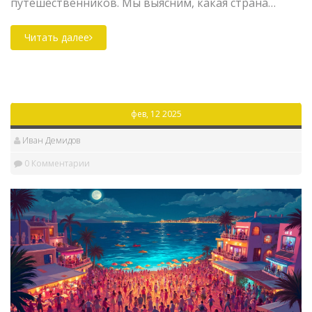
путешественников. Мы выясним, какая страна
стоит на первом месте по туризму и чем она так
привлекает людей. В статье будут рассмотрены
Читать далее
уникальные особенности этой страны, интересные
факты о местных достопримечательностях и советы
для путешественников. Присоединяйтесь, чтобы
узнать, что делает эту страну столь популярной
фев, 12 2025
среди туристов.
Иван Демидов
0 Комментарии