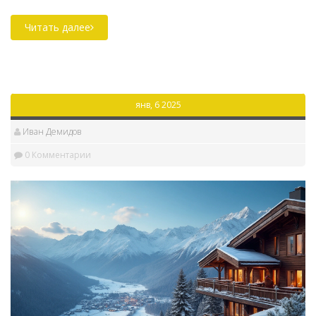
языком, английский широко распространён и
используется повсеместно. Особенно важно знать,
Читать далее
какие языки востребованы в гостиницах, чтобы
выбрать подходящее место для проживания.
Статья расскажет о лингвистическом разнообразии
этого уникального города и даст полезные
янв, 6 2025
рекомендации туристам.
Иван Демидов
0 Комментарии