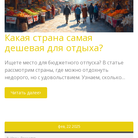
Какая страна самая
дешевая для отдыха?
Ищете место для бюджетного отпуска? В статье
рассмотрим страны, где можно отдохнуть
недорого, но с удовольствием. Узнаем, сколько
стоят еда, проживание и развлечения, чтобы вы
могли спланировать идеальную экономную
Читать далее
поездку. Также поделимся парочкой советов,
которые помогут сэкономить дополнительные
средства. Не стоит откладывать мечты — начнем
путешествовать разумно уже сегодня!
фев, 22 2025