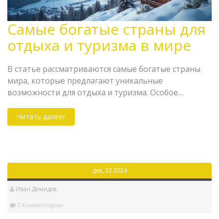
Самые богатые страны для
отдыха и туризма в мире
В статье рассматриваются самые богатые страны
мира, которые предлагают уникальные
возможности для отдыха и туризма. Особое
внимание уделяется тому, как страны используют
свои экономические и природные ресурсы для
Читать далее
привлечения туристов. Изучаются интересные
факты и культурные особенности каждого места, а
также предлагаются практические советы для
путешественников. Узнайте, куда стоит
дек, 22 2024
отправиться, чтобы насладиться роскошными
курортами и непередаваемым колоритом.
Иван Демидов
0 Комментарии