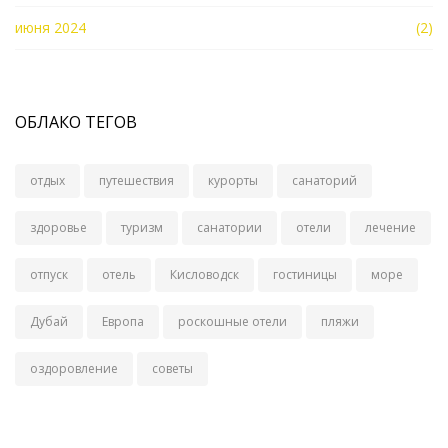
июня 2024
(2)
ОБЛАКО ТЕГОВ
отдых
путешествия
курорты
санаторий
здоровье
туризм
санатории
отели
лечение
отпуск
отель
Кисловодск
гостиницы
море
Дубай
Европа
роскошные отели
пляжи
оздоровление
советы