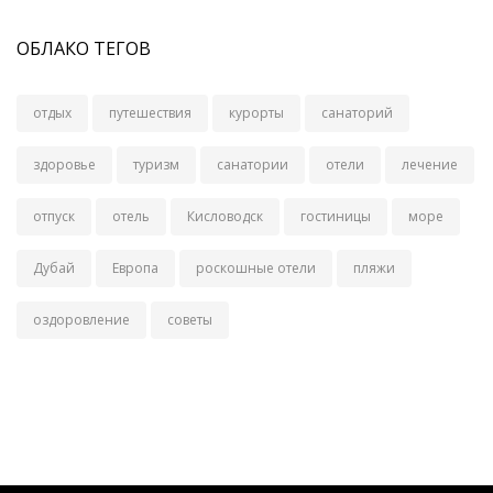
ОБЛАКО ТЕГОВ
отдых
путешествия
курорты
санаторий
здоровье
туризм
санатории
отели
лечение
отпуск
отель
Кисловодск
гостиницы
море
Дубай
Европа
роскошные отели
пляжи
оздоровление
советы