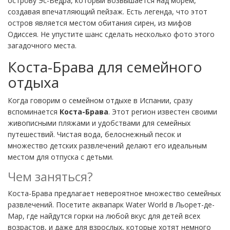
острову Эс-Ведра, который возвышается над морем,
создавая впечатляющий пейзаж. Есть легенда, что этот
остров является местом обитания сирен, из мифов
Одиссея. Не упустите шанс сделать несколько фото этого
загадочного места.
Коста-Брава для семейного
отдыха
Когда говорим о семейном отдыхе в Испании, сразу
вспоминается
Коста-Брава
. Этот регион известен своими
живописными пляжами и удобствами для семейных
путешествий. Чистая вода, белоснежный песок и
множество детских развлечений делают его идеальным
местом для отпуска с детьми.
Чем заняться?
Коста-Брава предлагает невероятное множество семейных
развлечений. Посетите аквапарк Water World в Льорет-де-
Мар, где найдутся горки на любой вкус для детей всех
возрастов, и даже для взрослых, которые хотят немного