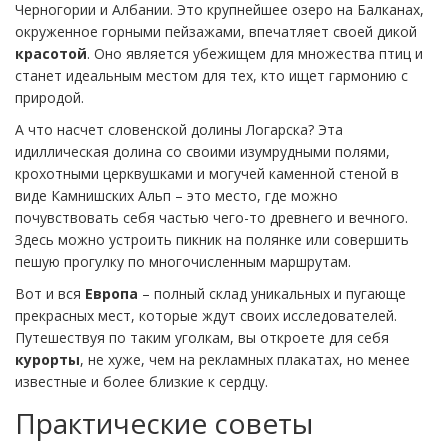
Черногории и Албании. Это крупнейшее озеро на Балканах,
окруженное горными пейзажами, впечатляет своей дикой
красотой
. Оно является убежищем для множества птиц и
станет идеальным местом для тех, кто ищет гармонию с
природой.
А что насчет словенской долины Логарска? Эта
идиллическая долина со своими изумрудными полями,
крохотными церквушками и могучей каменной стеной в
виде Камнишских Альп – это место, где можно
почувствовать себя частью чего-то древнего и вечного.
Здесь можно устроить пикник на полянке или совершить
пешую прогулку по многочисленным маршрутам.
Вот и вся
Европа
– полный склад уникальных и пугающе
прекрасных мест, которые ждут своих исследователей.
Путешествуя по таким уголкам, вы откроете для себя
курорты
, не хуже, чем на рекламных плакатах, но менее
известные и более близкие к сердцу.
Практические советы