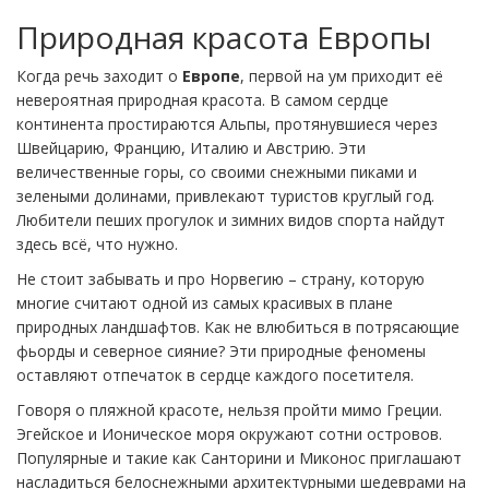
Природная красота Европы
Когда речь заходит о
Европе
, первой на ум приходит её
невероятная природная красота. В самом сердце
континента простираются Альпы, протянувшиеся через
Швейцарию, Францию, Италию и Австрию. Эти
величественные горы, со своими снежными пиками и
зелеными долинами, привлекают туристов круглый год.
Любители пеших прогулок и зимних видов спорта найдут
здесь всё, что нужно.
Не стоит забывать и про Норвегию – страну, которую
многие считают одной из самых красивых в плане
природных ландшафтов. Как не влюбиться в потрясающие
фьорды и северное сияние? Эти природные феномены
оставляют отпечаток в сердце каждого посетителя.
Говоря о пляжной красоте, нельзя пройти мимо Греции.
Эгейское и Ионическое моря окружают сотни островов.
Популярные и такие как Санторини и Миконос приглашают
насладиться белоснежными архитектурными шедеврами на