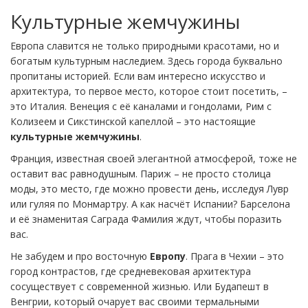
Культурные жемчужины
Европа славится не только природными красотами, но и
богатым культурным наследием. Здесь города буквально
пропитаны историей. Если вам интересно искусство и
архитектура, то первое место, которое стоит посетить, –
это Италия. Венеция с её каналами и гондолами, Рим с
Колизеем и Сикстинской капеллой – это настоящие
культурные жемчужины
.
Франция, известная своей элегантной атмосферой, тоже не
оставит вас равнодушным. Париж – не просто столица
моды, это место, где можно провести день, исследуя Лувр
или гуляя по Монмартру. А как насчёт Испании? Барселона
и её знаменитая Саграда Фамилия ждут, чтобы поразить
вас.
Не забудем и про восточную
Европу
. Прага в Чехии – это
город контрастов, где средневековая архитектура
сосуществует с современной жизнью. Или Будапешт в
Венгрии, который очарует вас своими термальными