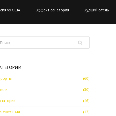
сия vs США
Эффект санатория
Худший отель
АТЕГОРИИ
урорты
(60)
тели
(50)
анатории
(46)
утешествия
(13)