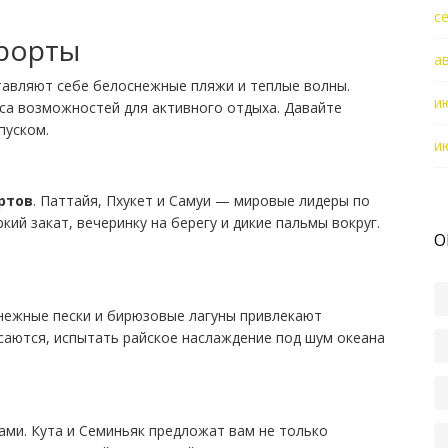
с
рорты
а
ставляют себе белоснежные пляжи и теплые волны.
и
сса возможностей для активного отдыха. Давайте
пуском.
и
ртов
. Паттайя, Пхукет и Самуи — мировые лидеры по
кий закат, вечеринку на берегу и дикие пальмы вокруг.
О
нежные пески и бирюзовые лагуны привлекают
усаются, испытать райское наслаждение под шум океана
ми. Кута и Семиньяк предложат вам не только