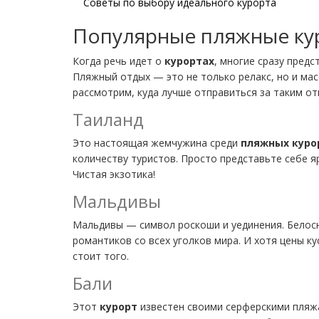
Советы по выбору идеального курорта
Популярные пляжные ку
Когда речь идет о
курортах
, многие сразу пред
Пляжный отдых — это не только релакс, но и ма
рассмотрим, куда лучше отправиться за таким от
Таиланд
Это настоящая жемчужина среди
пляжных куро
количеству туристов. Просто представьте себе яр
Чистая экзотика!
Мальдивы
Мальдивы — символ роскоши и уединения. Белос
романтиков со всех уголков мира. И хотя цены к
стоит того.
Бали
Этот
курорт
известен своими серферскими пляжа