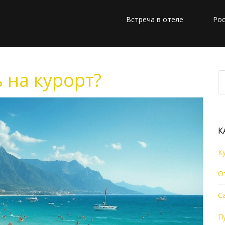
Встреча в отеле
Рос
 на курорт?
К
К
О
С
П