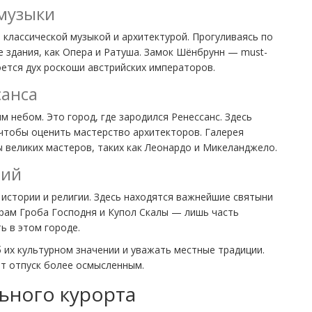
 музыки
й классической музыкой и архитектурой. Прогуливаясь по
е здания, как Опера и Ратуша. Замок Шёнбрунн — must-
роется дух роскоши австрийских императоров.
санса
м небом. Это город, где зародился Ренессанс. Здесь
чтобы оценить мастерство архитекторов. Галерея
великих мастеров, таких как Леонардо и Микеланджело.
гий
истории и религии. Здесь находятся важнейшие святыни
 Храм Гроба Господня и Купол Скалы — лишь часть
 в этом городе.
 их культурном значении и уважать местные традиции.
ет отпуск более осмысленным.
ьного курорта