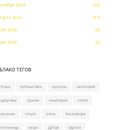
ентября 2024
(22)
вгуста 2024
(11)
юля 2024
(3)
юня 2024
(2)
БЛАКО ТЕГОВ
отдых
путешествия
курорты
санаторий
здоровье
туризм
санатории
отели
лечение
отпуск
отель
Кисловодск
гостиницы
море
Дубай
Европа