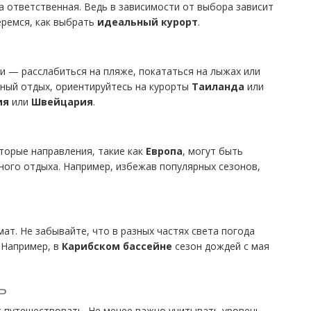
 ответственная. Ведь в зависимости от выбора зависит
еремся, как выбрать
идеальный курорт
.
и — расслабиться на пляже, покататься на лыжах или
жный отдых, ориентируйтесь на курорты
Таиланда
или
ия
или
Швейцария
.
торые направления, такие как
Европа
, могут быть
ого отдыха. Например, избежав популярных сезонов,
ат. Не забывайте, что в разных частях света погода
 Например, в
Карибском бассейне
сезон дождей с мая
ь
 путешествовать. Не менее важно учитывать уровень