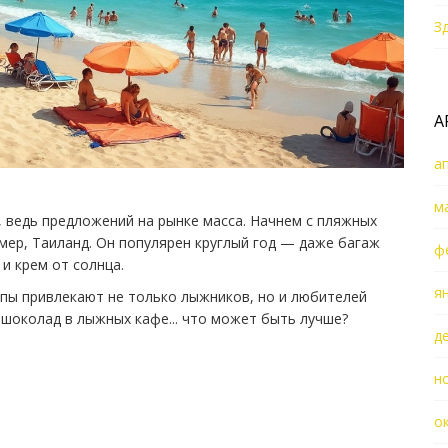
З
А
а
м
, ведь предложений на рынке масса. Начнем с пляжных
мер, Таиланд. Он популярен круглый год — даже багаж
ф
и крем от солнца.
я
льпы привлекают не только лыжников, но и любителей
й шоколад в лыжных кафе... что может быть лучше?
д
н
о