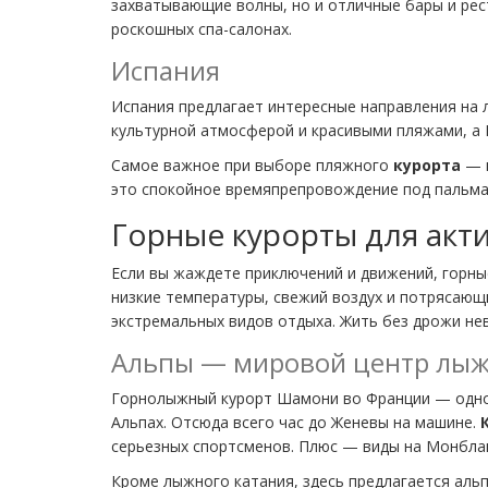
захватывающие волны, но и отличные бары и рес
роскошных спа-салонах.
Испания
Испания предлагает интересные направления на л
культурной атмосферой и красивыми пляжами, а 
Самое важное при выборе пляжного
курорта
— п
это спокойное времяпрепровождение под пальма
Горные курорты для акт
Если вы жаждете приключений и движений, горн
низкие температуры, свежий воздух и потрясающ
экстремальных видов отдыха. Жить без дрожи не
Альпы — мировой центр лыж
Горнолыжный курорт Шамони во Франции — одно 
Альпах. Отсюда всего час до Женевы на машине.
серьезных спортсменов. Плюс — виды на Монблан
Кроме лыжного катания, здесь предлагается альп