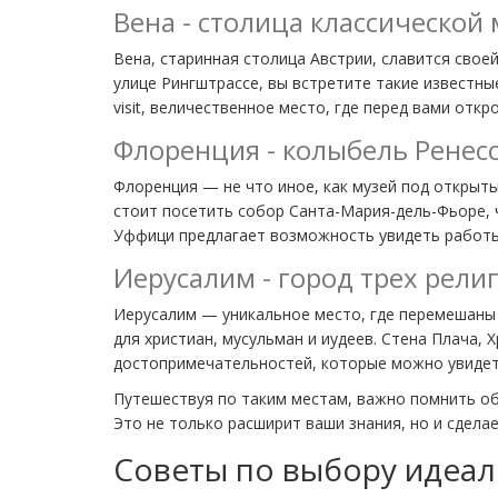
Вена - столица классической
Вена, старинная столица Австрии, славится свое
улице Рингштрассе, вы встретите такие известны
visit, величественное место, где перед вами отк
Флоренция - колыбель Ренес
Флоренция — не что иное, как музей под открыты
стоит посетить собор Санта-Мария-дель-Фьоре, 
Уффици предлагает возможность увидеть работы 
Иерусалим - город трех рели
Иерусалим — уникальное место, где перемешаны 
для христиан, мусульман и иудеев. Стена Плача,
достопримечательностей, которые можно увидеть
Путешествуя по таким местам, важно помнить об
Это не только расширит ваши знания, но и сдела
Советы по выбору идеал