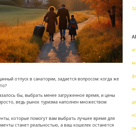
З
А
а
м
ф
анный отпуск в санатории, задается вопросом: когда же
то?
я
казалось бы, выбрать менее загруженное время, и цены
е просто, ведь рынок туризма наполнен множеством
д
н
нты, которые помогут вам выбрать лучшее время для
к мечты станет реальностью, а ваш кошелек останется
о