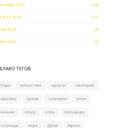
ентября 2024
(22)
вгуста 2024
(11)
юля 2024
(3)
юня 2024
(2)
БЛАКО ТЕГОВ
отдых
путешествия
курорты
санаторий
здоровье
туризм
санатории
отели
лечение
отпуск
отель
Кисловодск
гостиницы
море
Дубай
Европа