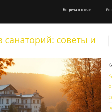
Встреча в отеле
Рос
в санаторий: советы и
К
К
О
С
П