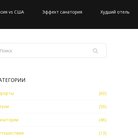
сия vs США
Эффект санатория
Худший отель
АТЕГОРИИ
урорты
(60)
тели
(50)
анатории
(46)
утешествия
(13)