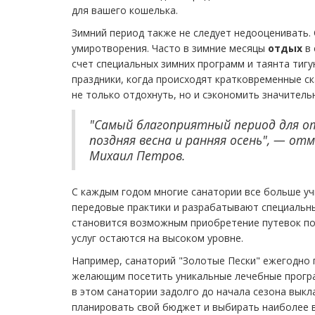
для вашего кошелька.
Зимний период также не следует недооценивать. 
умиротворения. Часто в зимние месяцы
отдых
в 
счет специальных зимних программ и таянта тиг
праздники, когда происходят кратковременные ск
не только отдохнуть, но и сэкономить значитель
"Самый благоприятный период для о
поздняя весна и ранняя осень", — о
Михаил Петров.
С каждым годом многие санатории все больше у
передовые практики и разрабатывают специальны
становится возможным приобретение путевок по
услуг остаются на высоком уровне.
Например, санаторий "Золотые Пески" ежегодно 
желающим посетить уникальные лечебные програ
в этом санатории задолго до начала сезона вык
планировать свой бюджет и выбирать наиболее в