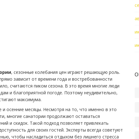
с
а
и
и
ории
, сезонные колебания цен играют решающую роль.
О
 прямо зависит от времени года и востребованности
ило, считаются пиком сезона. В это время многие люди
дам и благоприятной погоде. Поэтому неудивительно,
стигают максимума.
е и осенние месяцы. Несмотря на то, что именно в это
ти, многие санатории продолжают оставаться
ний и скидок. Такой подход позволяет привлекать
оступность для своих гостей. Эксперты всегда советуют
енью, чтобы насладиться отдыхом без лишнего стресса