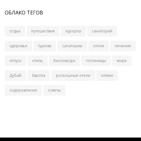
ОБЛАКО ТЕГОВ
отдых
путешествия
курорты
санаторий
здоровье
туризм
санатории
отели
лечение
отпуск
отель
Кисловодск
гостиницы
море
Дубай
Европа
роскошные отели
пляжи
оздоровление
советы