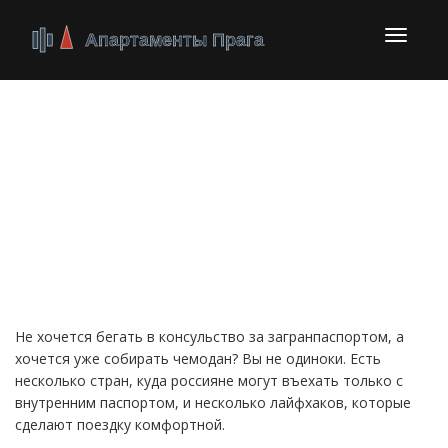
Перекл
навига
Отдых без
загранпаспорта: куда
поехать и как
организовать поездку
Не хочется бегать в консульство за загранпаспортом, а
хочется уже собирать чемодан? Вы не одиноки. Есть
несколько стран, куда россияне могут въехать только с
внутренним паспортом, и несколько лайфхаков, которые
сделают поездку комфортной.