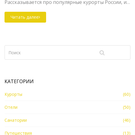
Рассказывается про популярные курорты России, их
особенности и советы по организации путешествия.
Подчеркивается уникальность местных
Читать далее
достопримечательностей и предлагаются
рекомендации для комфортного отдыха.
КАТЕГОРИИ
Курорты
(60)
Отели
(50)
Санатории
(46)
Путешествия
(13)