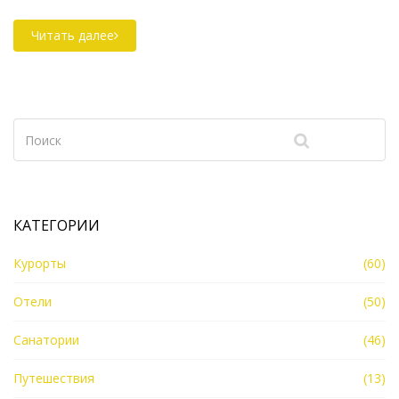
особенности и советы по организации путешествия.
Подчеркивается уникальность местных
Читать далее
достопримечательностей и предлагаются
рекомендации для комфортного отдыха.
КАТЕГОРИИ
Курорты
(60)
Отели
(50)
Санатории
(46)
Путешествия
(13)