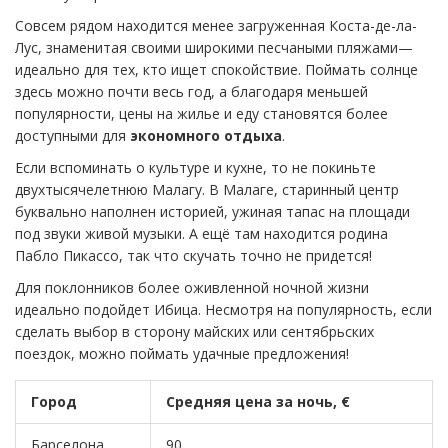
Совсем рядом находится менее загруженная Коста-де-ла-
Лус, знаменитая своими широкими песчаными пляжами—
идеально для тех, кто ищет спокойствие. Поймать солнце
здесь можно почти весь год, а благодаря меньшей
популярности, цены на жилье и еду становятся более
доступными для
экономного отдыха
.
Если вспоминать о культуре и кухне, то не покиньте
двухтысячелетнюю Малагу. В Малаге, старинный центр
буквально наполнен историей, ужиная тапас на площади
под звуки живой музыки. А ещё там находится родина
Пабло Пикассо, так что скучать точно не придется!
Для поклонников более оживленной ночной жизни
идеально подойдет Ибица. Несмотря на популярность, если
сделать выбор в сторону майских или сентябрьских
поездок, можно поймать удачные предложения!
Город
Средняя цена за ночь, €
Барселона
90