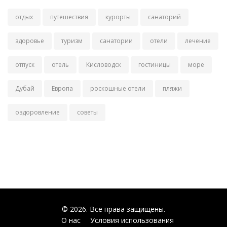
отдых
путешествия
курорты
санаторий
здоровье
туризм
санатории
отели
лечение
отпуск
отель
Кисловодск
гостиницы
море
Дубай
Европа
роскошные отели
пляжи
оздоровление
советы
© 2026. Все права защищены.
О нас
Условия использования