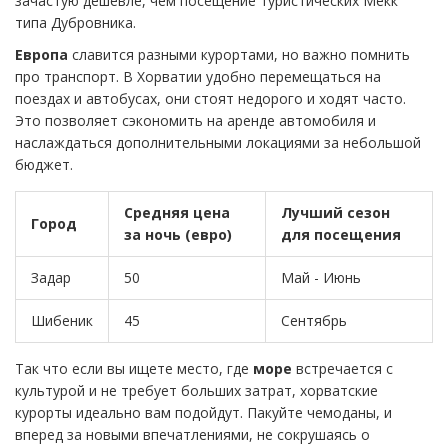
зачастую дешевле, чем посещение туристических Мекк
типа Дубровника.
Европа
славится разными курортами, но важно помнить
про транспорт. В Хорватии удобно перемещаться на
поездах и автобусах, они стоят недорого и ходят часто.
Это позволяет сэкономить на аренде автомобиля и
наслаждаться дополнительными локациями за небольшой
бюджет.
Средняя цена
Лучший сезон
Город
за ночь (евро)
для посещения
Задар
50
Май - Июнь
Шибеник
45
Сентябрь
Так что если вы ищете место, где
море
встречается с
культурой и не требует больших затрат, хорватские
курорты идеально вам подойдут. Пакуйте чемоданы, и
вперед за новыми впечатлениями, не сокрушаясь о