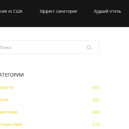
сия vs США
Эффект санатория
Худший отель
АТЕГОРИИ
урорты
(60)
тели
(50)
анатории
(46)
утешествия
(13)