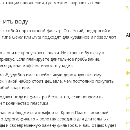
ют станции наполнения, где можно заправить свою
З
нить воду
 с собой портативный фильтр. Он лёгкий, недорогой и
А
ы типа
Clever
или
Brita
подходят для кувшинов и позволяют
а
 – они не пропускают запахи. Не ставьте бутылку в
ривкус. Если планируете длительное пребывание,
м
сяца, иначе эффективность упадёт.
ф
ильё, удобно иметь небольшую дорожную систему:
к. Такой набор стоит дешевле, чем постоянно покупать
я
юбой квартире.
подают воду из фильтра бесплатно, если попросить
д
ет количество пластика.
н
вашего бюджета и комфорта. Кран в Праге – хороший
 но дорога; фильтр – золотая середина для длительных
о
уды и своевременную замену фильтров, и ваш отдых будет