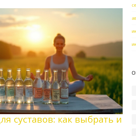
с
а
и
и
О
ля суставов: как выбрать и