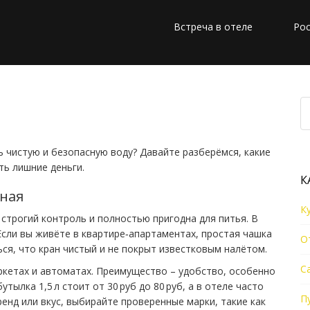
Встреча в отеле
Рос
е: практический гид
ть чистую и безопасную воду? Давайте разберёмся, какие
ть лишние деньги.
К
нная
К
 строгий контроль и полностью пригодна для питья. В
. Если вы живёте в квартире‑апартаментах, простая чашка
О
ься, что кран чистый и не покрыт известковым налётом.
С
ркетах и автоматах. Преимущество – удобство, особенно
утылка 1,5 л стоит от 30 руб до 80 руб, а в отеле часто
П
ренд или вкус, выбирайте проверенные марки, такие как