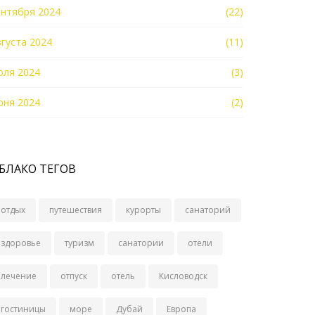
ентября 2024
(22)
вгуста 2024
(11)
юля 2024
(3)
юня 2024
(2)
БЛАКО ТЕГОВ
отдых
путешествия
курорты
санаторий
здоровье
туризм
санатории
отели
лечение
отпуск
отель
Кисловодск
гостиницы
море
Дубай
Европа