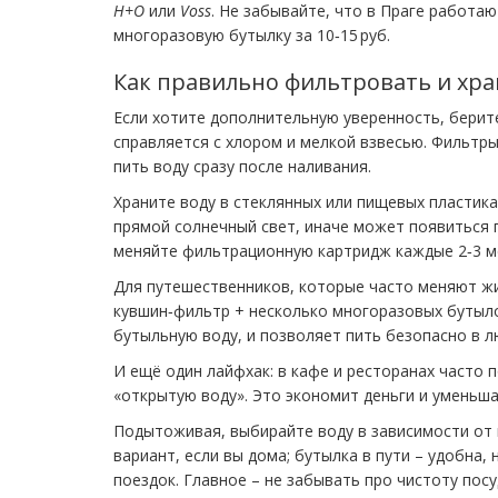
H+O
или
Voss
. Не забывайте, что в Праге работа
многоразовую бутылку за 10‑15 руб.
Как правильно фильтровать и хра
Если хотите дополнительную уверенность, берите
справляется с хлором и мелкой взвесью. Фильтр
пить воду сразу после наливания.
Храните воду в стеклянных или пищевых пластиках
прямой солнечный свет, иначе может появиться п
меняйте фильтрационную картридж каждые 2‑3 ме
Для путешественников, которые часто меняют ж
кувшин‑фильтр + несколько многоразовых бутыло
бутыльную воду, и позволяет пить безопасно в л
И ещё один лайфхак: в кафе и ресторанах часто 
«открытую воду». Это экономит деньги и уменьша
Подытоживая, выбирайте воду в зависимости от 
вариант, если вы дома; бутылка в пути – удобна,
поездок. Главное – не забывать про чистоту пос