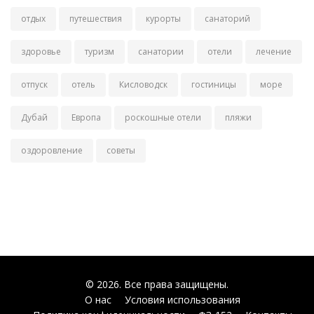
отдых
путешествия
курорты
санаторий
здоровье
туризм
санатории
отели
лечение
отпуск
отель
Кисловодск
гостиницы
море
Дубай
Европа
роскошные отели
пляжи
оздоровление
советы
© 2026. Все права защищены.
О нас
Условия использования