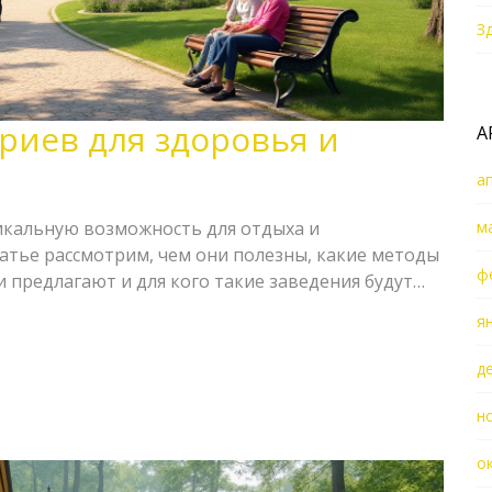
З
риев для здоровья и
А
а
икальную возможность для отдыха и
м
татье рассмотрим, чем они полезны, какие методы
ф
и предлагают и для кого такие заведения будут
 интересные факты о санаторном отдыхе и дадим
я
д
н
о