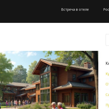
Встреча в отеле
Рос
ge 3
К
К
О
С
П