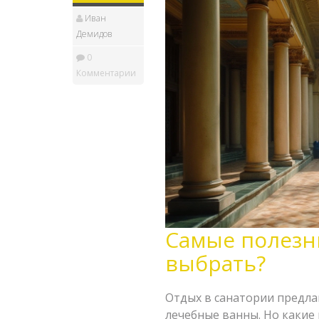
Иван
Демидов
0
Комментарии
Самые полезн
выбрать?
Отдых в санатории предла
лечебные ванны. Но какие 