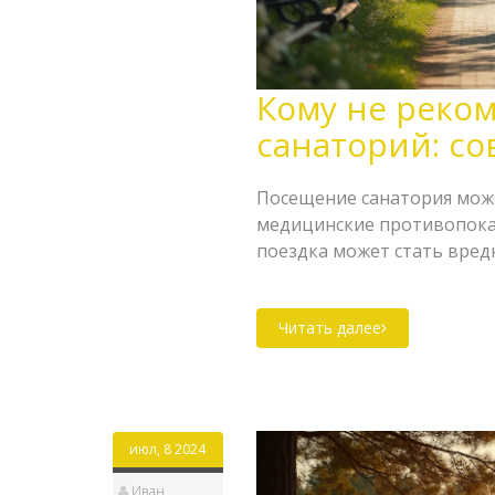
Кому не реком
санаторий: с
Посещение санатория може
медицинские противопоказ
поездка может стать вред
лучше воздержаться от сан
вам принимать более обос
Читать далее
здоровья.
июл, 8 2024
Иван