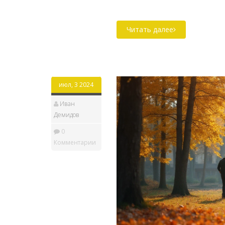
результата и как продлит
Читать далее
июл, 3 2024
Иван
Демидов
0
Комментарии