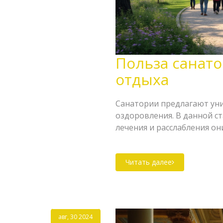
Польза санато
отдыха
Санатории предлагают ун
оздоровления. В данной с
лечения и расслабления он
особенно полезны. Узнаем
полезные советы.
Читать далее
авг, 30 2024