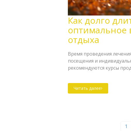
Как долго дли
оптимальное 
отдыха
Время проведения лечения
посещения и индивидуальн
рекомендуются курсы прод
достичь оптимального резу
обычно занимает лечебный
Читать далее
важно учитывать при план
1