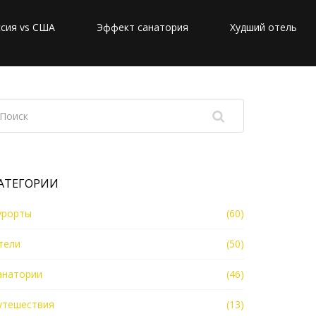
сия vs США
Эффект санатория
Худший отель
АТЕГОРИИ
урорты
(60)
тели
(50)
анатории
(46)
утешествия
(13)