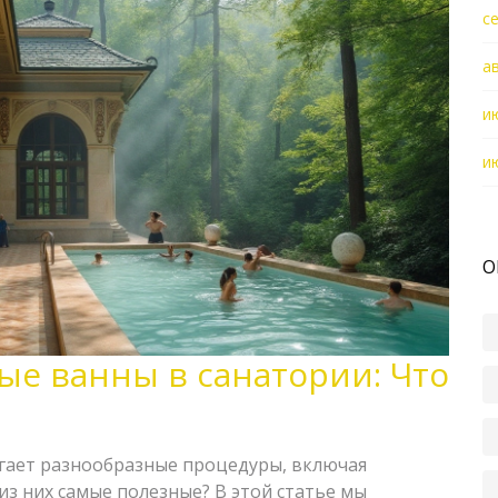
с
а
и
и
О
ые ванны в санатории: Что
гает разнообразные процедуры, включая
из них самые полезные? В этой статье мы