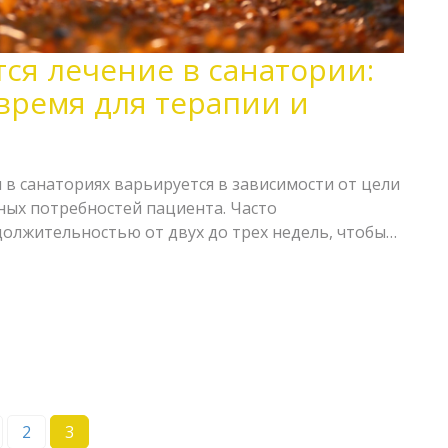
тся лечение в санатории:
время для терапии и
 в санаториях варьируется в зависимости от цели
ых потребностей пациента. Часто
олжительностью от двух до трех недель, чтобы
льтата. В этой статье рассмотрим, сколько дней
 курс, какие факторы на это влияют и что еще
ировании поездки в санаторий.
2
3