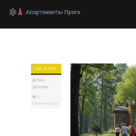
Tag: санаторий - Pa
сен, 9 2024
Иван
Демидов
0
Комментарии