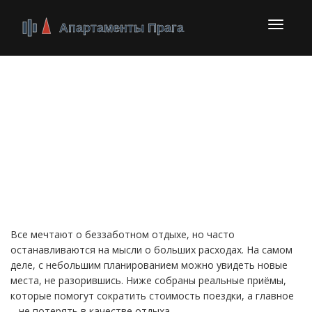
Перекл
навига
Отпуск без переплат:
простые шаги к
экономному
путешествию
Все мечтают о беззаботном отдыхе, но часто
останавливаются на мысли о больших расходах. На самом
деле, с небольшим планированием можно увидеть новые
места, не разорившись. Ниже собраны реальные приёмы,
которые помогут сократить стоимость поездки, а главное
– не потерять в качестве отдыха.