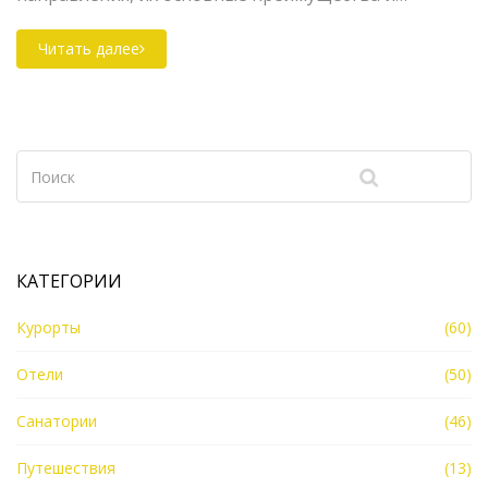
недостатки, а также полезные советы для экономии
на отдыхе. Автор делится личным опытом и
Читать далее
интересными фактами о местах для дешёвого
отдыха.
КАТЕГОРИИ
Курорты
(60)
Отели
(50)
Санатории
(46)
Путешествия
(13)