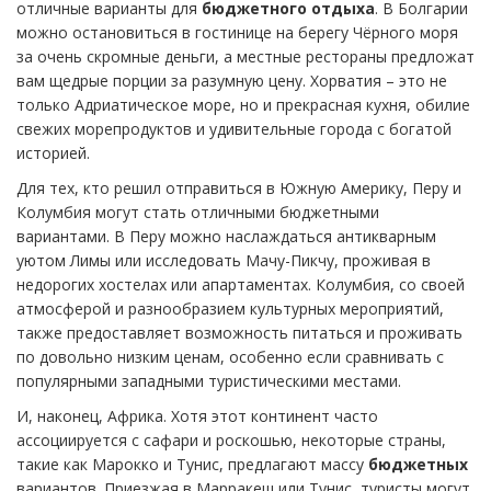
отличные варианты для
бюджетного отдыха
. В Болгарии
можно остановиться в гостинице на берегу Чёрного моря
за очень скромные деньги, а местные рестораны предложат
вам щедрые порции за разумную цену. Хорватия – это не
только Адриатическое море, но и прекрасная кухня, обилие
свежих морепродуктов и удивительные города с богатой
историей.
Для тех, кто решил отправиться в Южную Америку, Перу и
Колумбия могут стать отличными бюджетными
вариантами. В Перу можно наслаждаться антикварным
уютом Лимы или исследовать Мачу-Пикчу, проживая в
недорогих хостелах или апартаментах. Колумбия, со своей
атмосферой и разнообразием культурных мероприятий,
также предоставляет возможность питаться и проживать
по довольно низким ценам, особенно если сравнивать с
популярными западными туристическими местами.
И, наконец, Африка. Хотя этот континент часто
ассоциируется с сафари и роскошью, некоторые страны,
такие как Марокко и Тунис, предлагают массу
бюджетных
вариантов. Приезжая в Марракеш или Тунис, туристы могут