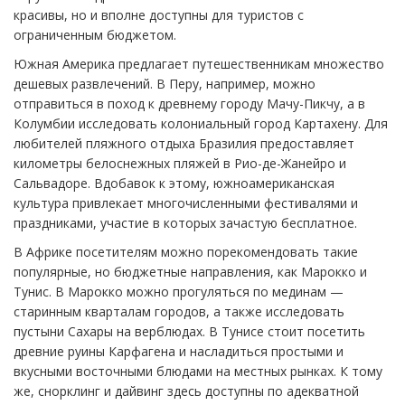
красивы, но и вполне доступны для туристов с
ограниченным бюджетом.
Южная Америка предлагает путешественникам множество
дешевых развлечений. В Перу, например, можно
отправиться в поход к древнему городу Мачу-Пикчу, а в
Колумбии исследовать колониальный город Картахену. Для
любителей пляжного отдыха Бразилия предоставляет
километры белоснежных пляжей в Рио-де-Жанейро и
Сальвадоре. Вдобавок к этому, южноамериканская
культура привлекает многочисленными фестивалями и
праздниками, участие в которых зачастую бесплатное.
В Африке посетителям можно порекомендовать такие
популярные, но бюджетные направления, как Марокко и
Тунис. В Марокко можно прогуляться по мединам —
старинным кварталам городов, а также исследовать
пустыни Сахары на верблюдах. В Тунисе стоит посетить
древние руины Карфагена и насладиться простыми и
вкусными восточными блюдами на местных рынках. К тому
же, снорклинг и дайвинг здесь доступны по адекватной