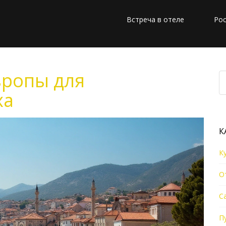
Встреча в отеле
Рос
вропы для
ха
К
К
О
С
П