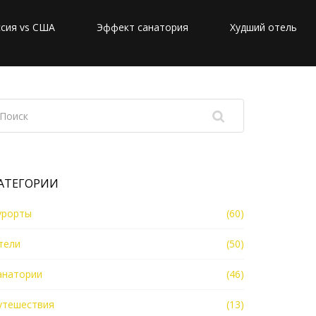
сия vs США
Эффект санатория
Худший отель
АТЕГОРИИ
урорты
(60)
тели
(50)
анатории
(46)
утешествия
(13)