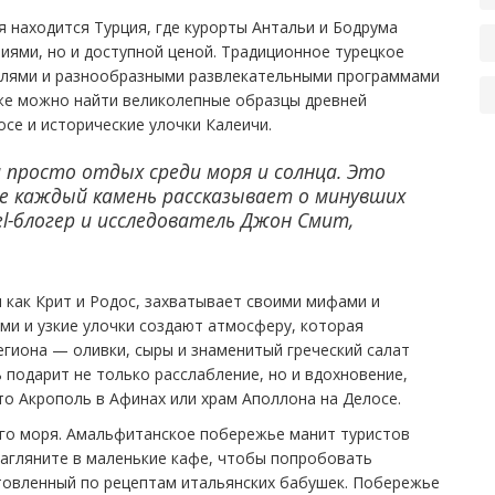
находится Турция, где курорты Антальи и Бодрума
иями, но и доступной ценой. Традиционное турецкое
елями и разнообразными развлекательными программами
же можно найти великолепные образцы древней
осе и исторические улочки Калеичи.
 просто отдых среди моря и солнца. Это
е каждый камень рассказывает о минувших
l-блогер и исследователь Джон Смит,
 как Крит и Родос, захватывает своими мифами и
ми и узкие улочки создают атмосферу, которая
егиона — оливки, сыры и знаменитый греческий салат
 подарит не только расслабление, но и вдохновение,
то Акрополь в Афинах или храм Аполлона на Делосе.
ого моря. Амальфитанское побережье манит туристов
Загляните в маленькие кафе, чтобы попробовать
товленный по рецептам итальянских бабушек. Побережье