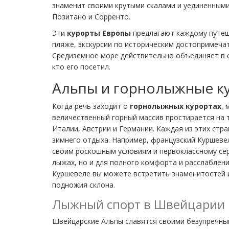
знаменит своими крутыми скалами и уединенными
Позитано и Сорренто.
Эти
курорты Европы
предлагают каждому путеш
пляже, экскурсии по историческим достопримеча
Средиземное море действительно объединяет в се
кто его посетил.
Альпы и горнолыжные к
Когда речь заходит о
горнолыжных курортах
, 
величественный горный массив простирается на 
Италии, Австрии и Германии. Каждая из этих стр
зимнего отдыха. Например, французский Куршеве
своим роскошным условиям и первоклассному серв
лыжах, но и для полного комфорта и расслаблени
Куршевеле вы можете встретить знаменитостей и
подножия склона.
Лыжный спорт в Швейцарии
Швейцарские Альпы славятся своими безупречны