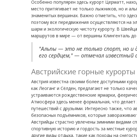
Особенно популярен здесь курорт Церматт, нах
место притягивает не только лыжников, но и аль
знаменитых вершинах. Важно отметить, что здес
поэтому все передвижения осуществляются на э
шарм и экологическую чистоту курорту. В Швейц
маршрутов в мире — от вершины Клингенталь до
"Альпы — это не только спорт, но и 
его сердцем," — отмечал известный 
Австрийские горные курорты
Австрия известна своими более доступными куро
как Леоганг и Сёлден, предлагают не только каче
устраиваются рождественские ярмарки, фееричес
Атмосфера здесь менее формальная, что делает 
путешествий с друзьями. Интересно также, что а
безопасных подъёмников, которые завораживают
Австрийцы страстно увлечены зимними видами сп
спортивную историю и гордость за местные куро
другие виды отдыха, такие как походы на снегост