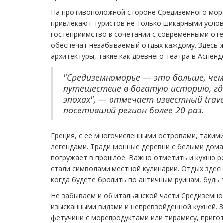
На противоположной стороне Средиземного моря 
привлекают туристов не только шикарными услов
гостеприимство в сочетании с современными от
обеспечат незабываемый отдых каждому. Здесь 
архитектуры, такие как древнего театра в Аспенд
"Средиземноморье — это больше, чем
путешествие в богатую историю, гд
эпохах", — отмечает известный trave
посетивший регион более 20 раз.
Греция, с ее многочисленными островами, такими
легендами. Традиционные деревни с белыми дома
погружает в прошлое. Важно отметить и кухню р
стали символами местной кулинарии. Отдых здесь
когда будете бродить по античным руинам, будь 
Не забываем и об итальянской части Средиземн
изысканными видами и непревзойденной кухней. 
фетучини с морепродуктами или тирамису, приго