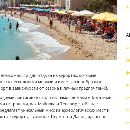
З
А
а
м
ф
 возможности для отдыха на курортах, которые
ается несколькими морями и имеет разнообразные
я
орт в зависимости от сезона и личных предпочтений.
Бодруме притягивает золотистыми пляжами и богатыми
д
ими островами, как Майорка и Тенерифе, обещает
н
редлагает уникальный микс из археологических мест и
итые курорты, такие как Церматт и Давос, идеально
о