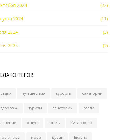
ентября 2024
(22)
вгуста 2024
(11)
юля 2024
(3)
юня 2024
(2)
БЛАКО ТЕГОВ
отдых
путешествия
курорты
санаторий
здоровье
туризм
санатории
отели
лечение
отпуск
отель
Кисловодск
гостиницы
море
Дубай
Европа