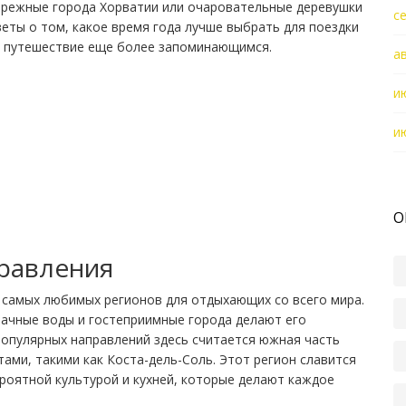
ибрежные города Хорватии или очаровательные деревушки
с
еты о том, какое время года лучше выбрать для поездки
ше путешествие еще более запоминающимся.
а
и
и
О
равления
 самых любимых регионов для отдыхающих со всего мира.
ачные воды и гостеприимные города делают его
популярных направлений здесь считается южная часть
ами, такими как Коста-дель-Соль. Этот регион славится
ероятной культурой и кухней, которые делают каждое