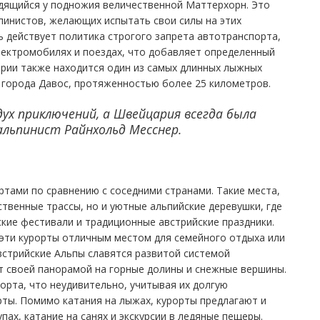
одящийся у подножия величественной Маттерхорн. Это
пинистов, желающих испытать свои силы на этих
ь действует политика строгого запрета автотранспорта,
лектромобилях и поездах, что добавляет определенный
арии также находится один из самых длинных лыжных
 города Давос, протяженностью более 25 километров.
дух приключений, а Швейцария всегда была
альпинист Райнхольд Месснер.
ртами по сравнению с соседними странами. Такие места,
ственные трассы, но и уютные альпийские деревушки, где
кие фестивали и традиционные австрийские праздники.
эти курорты отличным местом для семейного отдыха или
встрийские Альпы славятся развитой системой
 своей панорамой на горные долины и снежные вершины.
орта, что неудивительно, учитывая их долгую
рты. Помимо катания на лыжах, курорты предлагают и
упах, катание на санях и экскурсии в ледяные пещеры.