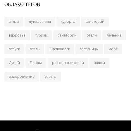
ОБЛАКО ТЕГОВ
отдых
путешествия
курорты
санаторий
здоровье
туризм
санатории
отели
лечение
отпуск
отель
Кисловодск
гостиницы
море
Дубай
Европа
роскошные отели
пляжи
оздоровление
советы