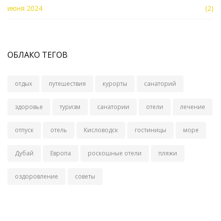
июня 2024
(2)
ОБЛАКО ТЕГОВ
отдых
путешествия
курорты
санаторий
здоровье
туризм
санатории
отели
лечение
отпуск
отель
Кисловодск
гостиницы
море
Дубай
Европа
роскошные отели
пляжи
оздоровление
советы