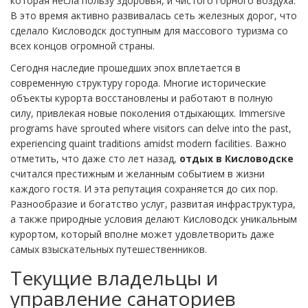
которая несла пользу здоровья, и чистого горного воздуха.
В это время активно развивалась сеть железных дорог, что
сделало Кисловодск доступным для массового туризма со
всех концов огромной страны.
Сегодня наследие прошедших эпох вплетается в
современную структуру города. Многие исторические
объекты курорта восстановлены и работают в полную
силу, привлекая новые поколения отдыхающих. Immersive
programs have sprouted where visitors can delve into the past,
experiencing quaint traditions amidst modern facilities. Важно
отметить, что даже сто лет назад,
отдых в Кисловодске
считался престижным и желанным событием в жизни
каждого гостя. И эта репутация сохраняется до сих пор.
Разнообразие и богатство услуг, развитая инфраструктура,
а также природные условия делают Кисловодск уникальным
курортом, который вполне может удовлетворить даже
самых взыскательных путешественников.
Текущие владельцы и
управление санаториев