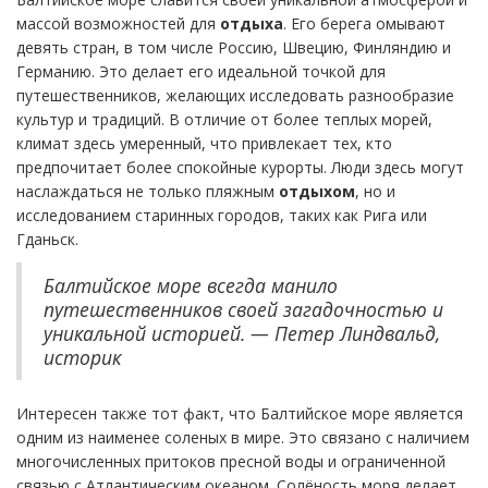
массой возможностей для
отдыха
. Его берега омывают
девять стран, в том числе Россию, Швецию, Финляндию и
Германию. Это делает его идеальной точкой для
путешественников, желающих исследовать разнообразие
культур и традиций. В отличие от более теплых морей,
климат здесь умеренный, что привлекает тех, кто
предпочитает более спокойные курорты. Люди здесь могут
наслаждаться не только пляжным
отдыхом
, но и
исследованием старинных городов, таких как Рига или
Гданьск.
Балтийское море всегда манило
путешественников своей загадочностью и
уникальной историей. — Петер Линдвальд,
историк
Интересен также тот факт, что Балтийское море является
одним из наименее соленых в мире. Это связано с наличием
многочисленных притоков пресной воды и ограниченной
связью с Атлантическим океаном. Солёность моря делает