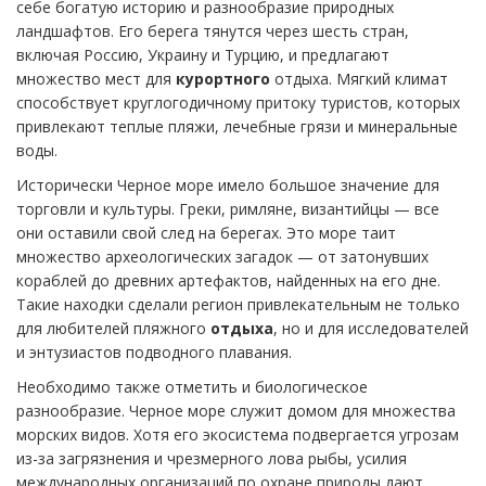
себе богатую историю и разнообразие природных
ландшафтов. Его берега тянутся через шесть стран,
включая Россию, Украину и Турцию, и предлагают
множество мест для
курортного
отдыха. Мягкий климат
способствует круглогодичному притоку туристов, которых
привлекают теплые пляжи, лечебные грязи и минеральные
воды.
Исторически Черное море имело большое значение для
торговли и культуры. Греки, римляне, византийцы — все
они оставили свой след на берегах. Это море таит
множество археологических загадок — от затонувших
кораблей до древних артефактов, найденных на его дне.
Такие находки сделали регион привлекательным не только
для любителей пляжного
отдыха
, но и для исследователей
и энтузиастов подводного плавания.
Необходимо также отметить и биологическое
разнообразие. Черное море служит домом для множества
морских видов. Хотя его экосистема подвергается угрозам
из-за загрязнения и чрезмерного лова рыбы, усилия
международных организаций по охране природы дают