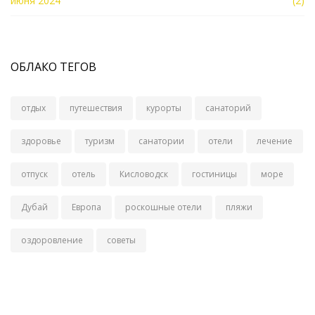
июня 2024
(2)
ОБЛАКО ТЕГОВ
отдых
путешествия
курорты
санаторий
здоровье
туризм
санатории
отели
лечение
отпуск
отель
Кисловодск
гостиницы
море
Дубай
Европа
роскошные отели
пляжи
оздоровление
советы