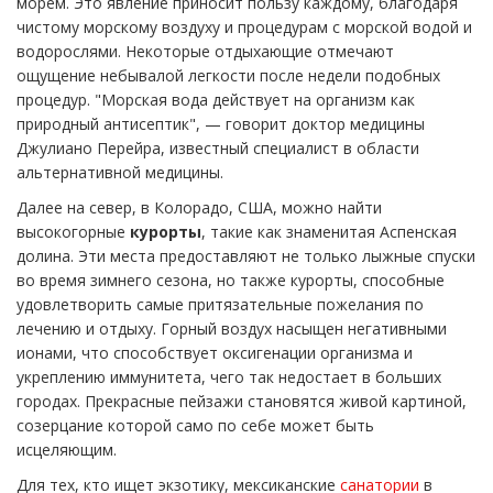
морем. Это явление приносит пользу каждому, благодаря
чистому морскому воздуху и процедурам с морской водой и
водорослями. Некоторые отдыхающие отмечают
ощущение небывалой легкости после недели подобных
процедур. "Морская вода действует на организм как
природный антисептик", — говорит доктор медицины
Джулиано Перейра, известный специалист в области
альтернативной медицины.
Далее на север, в Колорадо, США, можно найти
высокогорные
курорты
, такие как знаменитая Аспенская
долина. Эти места предоставляют не только лыжные спуски
во время зимнего сезона, но также курорты, способные
удовлетворить самые притязательные пожелания по
лечению и отдыху. Горный воздух насыщен негативными
ионами, что способствует оксигенации организма и
укреплению иммунитета, чего так недостает в больших
городах. Прекрасные пейзажи становятся живой картиной,
созерцание которой само по себе может быть
исцеляющим.
Для тех, кто ищет экзотику, мексиканские
санатории
в