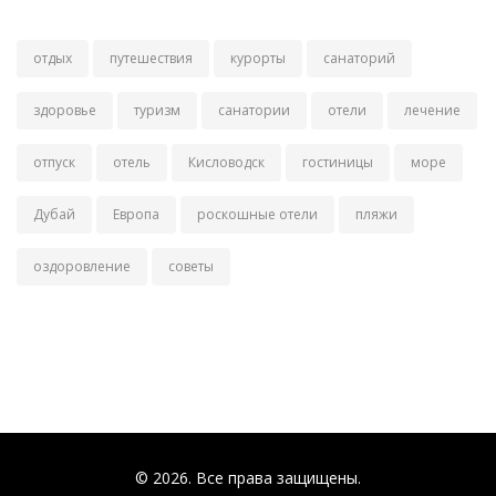
отдых
путешествия
курорты
санаторий
здоровье
туризм
санатории
отели
лечение
отпуск
отель
Кисловодск
гостиницы
море
Дубай
Европа
роскошные отели
пляжи
оздоровление
советы
© 2026. Все права защищены.