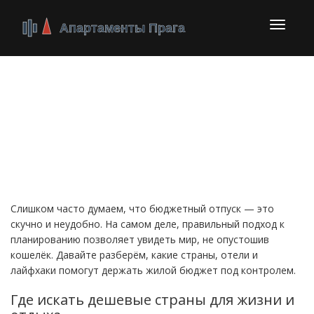
Перекл
навига
Как сэкономить на
жилье и отдыхе, не
жертвуя комфортом
Слишком часто думаем, что бюджетный отпуск — это
скучно и неудобно. На самом деле, правильный подход к
планированию позволяет увидеть мир, не опустошив
кошелёк. Давайте разберём, какие страны, отели и
лайфхаки помогут держать жилой бюджет под контролем.
Где искать дешевые страны для жизни и