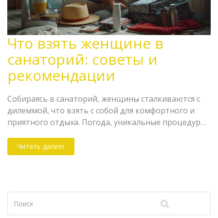
Что взять женщине в
санаторий: советы и
рекомендации
Собираясь в санаторий, женщины сталкиваются с
дилеммой, что взять с собой для комфортного и
приятного отдыха. Погода, уникальные процедуры
и необходимые личные вещи входят в число
важных факторов, которые стоит учитывать при
Читать далее
подготовке к поездке. В статье вы найдете
полезные советы о том, какие предметы взять с
собой, чтобы поездка была максимально
комфортной и принесла только положительные
эмоции. Подробное руководство поможет ничего
не забыть и подготовиться к поездке без стресса и