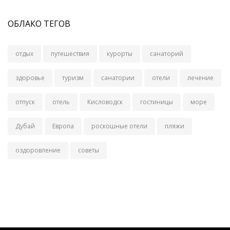
ОБЛАКО ТЕГОВ
отдых
путешествия
курорты
санаторий
здоровье
туризм
санатории
отели
лечение
отпуск
отель
Кисловодск
гостиницы
море
Дубай
Европа
роскошные отели
пляжи
оздоровление
советы