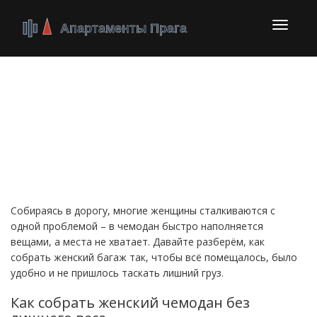
Перекл
навига
Женский багаж: как
собрать всё нужное без
лишних килограмм
Собираясь в дорогу, многие женщины сталкиваются с
одной проблемой – в чемодан быстро наполняется
вещами, а места не хватает. Давайте разберём, как
собрать женский багаж так, чтобы всё помещалось, было
удобно и не пришлось таскать лишний груз.
Как собрать женский чемодан без