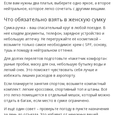
Если вам нужны два платья, выберите одно яркое, а второе
нейтральное, которое легко сочетать с другими вещами.
Что обязательно взять в женскую сумку
Сумка‑ручка – ваш спасательный круг в любой поездке. В
неё кладём документы, телефон, зарядное устройство и
небольшую аптечку. Не перегружайте её косметикой –
возьмите только самое необходимое: крем с SPF, основу,
тушь и помаду в нейтральном оттенке.
Для долгих перелётов подготовьте «пакетчик комфорта»:
ушные пробки, маску для сна, небольшую бутылку воды и
легкий снек. Это поможет чувствовать себя лучше и
избежать лишних расходов в аэропорту.
Если планируете занятия спортом, возьмите компактный
комплект: легкие кроссовки, спортивный топ и штаны. Всё
это легко помещается в отдельный мешок, который можно
отдать в багаж, если место в сумке ограничено.
И ещё один совет – проверьте погоду в пункте назначения
за день до отъезда. Это избавит от ненужных вещей,