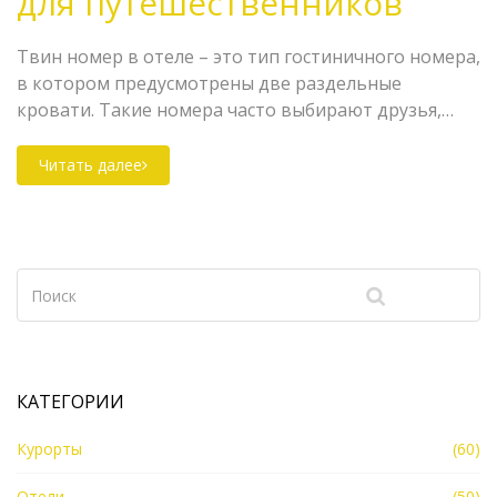
для путешественников
Твин номер в отеле – это тип гостиничного номера,
в котором предусмотрены две раздельные
кровати. Такие номера часто выбирают друзья,
коллеги или туристы, которые путешествуют
вместе, но хотят иметь отдельные знаки. В статье
Читать далее
рассмотрены особенности твин номеров, их
преимущества, и советы по выбору подходящего
номера.
КАТЕГОРИИ
Курорты
(60)
Отели
(50)