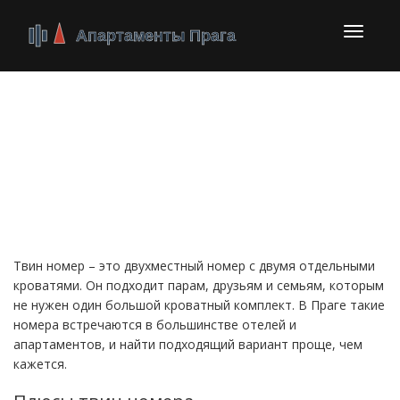
Перекл
навига
Твин номер в Праге:
как выбрать и
забронировать
Твин номер – это двухместный номер с двумя отдельными
кроватями. Он подходит парам, друзьям и семьям, которым
не нужен один большой кроватный комплект. В Праге такие
номера встречаются в большинстве отелей и
апартаментов, и найти подходящий вариант проще, чем
кажется.