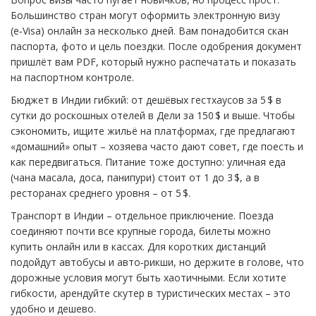
Большинство стран могут оформить электронную визу
(e‑Visa) онлайн за несколько дней. Вам понадобится скан
паспорта, фото и цель поездки. После одобрения документ
пришлёт вам PDF, который нужно распечатать и показать
на паспортном контроле.
Бюджет в Индии гибкий: от дешёвых гестхаусов за 5 $ в
сутки до роскошных отелей в Дели за 150 $ и выше. Чтобы
сэкономить, ищите жильё на платформах, где предлагают
«домашний» опыт – хозяева часто дают совет, где поесть и
как передвигаться. Питание тоже доступно: уличная еда
(чана масала, доса, панипури) стоит от 1 до 3 $, а в
ресторанах среднего уровня – от 5 $.
Транспорт в Индии – отдельное приключение. Поезда
соединяют почти все крупные города, билеты можно
купить онлайн или в кассах. Для коротких дистанций
подойдут автобусы и авто‑рикши, но держите в голове, что
дорожные условия могут быть хаотичными. Если хотите
гибкости, арендуйте скутер в туристических местах – это
удобно и дешево.