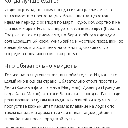
Когда лучше ехать?
Индия огромна, поэтому погода сильно различается в
зависимости от региона. Для большинства туристов
идеален период с октября по март – сухо, комфортно и не
слишком жарко. Если планируете южный маршрут (Керала,
Гоа), лето тоже приемлемо, но берите лёгкую одежду и
солнцезащитный крем. Учитывайте и местные праздники: во
время Дивали и Холи цены на отели подскакивают, а
очереди в популярных местах растут.
Что обязательно увидеть
Только начав путешествие, вы поймёте, что Индия – это
целый мир в одном стране. Обязательно стоит посетить
Дели (Красный форт, Джама Масджид), Джайпур (Турецкие
сады, Хава-Махал), а также Варанаси – город на Ганге, где
религиозные ритуалы выглядят как живой кинофильм. Не
пропустите южный штат Керала: плавание на лодках по
тихим каналам и ароматный чай в плантациях добавят
спокойствия после городской суеты.
Вопрос визы часто пугает новичков, но процесс прост.