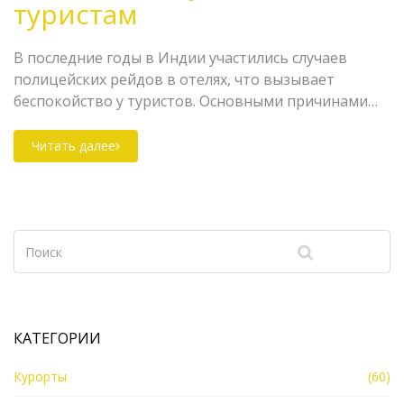
туристам
В последние годы в Индии участились случаев
полицейских рейдов в отелях, что вызывает
беспокойство у туристов. Основными причинами
таких проверок являются борьба с незаконной
деятельностью, обеспечение безопасности, а также
Читать далее
соблюдение местных законов и обычаев.
Путешественники должны быть осведомлены о
правилах и следовать рекомендациям, чтобы
избежать неприятных ситуаций. Освещены советы
по обеспечению своей безопасности и уважению
местной культуры во время пребывания в отелях
Индии.
КАТЕГОРИИ
Курорты
(60)