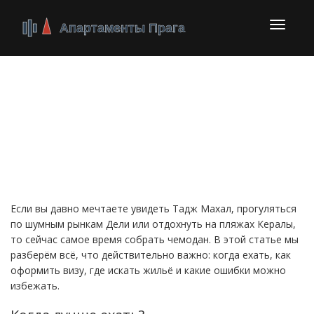
Перекл
навига
Туристический Индия:
ваш быстрый старт к
путешествию
Если вы давно мечтаете увидеть Тадж Махал, прогуляться
по шумным рынкам Дели или отдохнуть на пляжах Кералы,
то сейчас самое время собрать чемодан. В этой статье мы
разберём всё, что действительно важно: когда ехать, как
оформить визу, где искать жильё и какие ошибки можно
избежать.