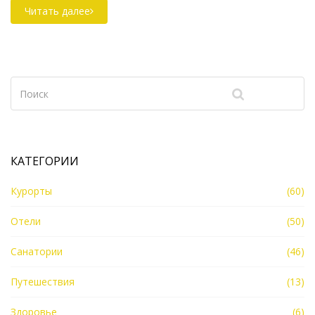
привлекательными. Узнаем, какое море считается
Читать далее
самым тёплым в мире и почему. Исследуем
преимущества отдыха на теплых морях и что
следует учитывать при выборе направления.
Полезная информация для тех, кто ищет идеальный
пляжный отдых.
КАТЕГОРИИ
Курорты
(60)
Отели
(50)
Санатории
(46)
Путешествия
(13)
Здоровье
(6)