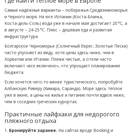
Где найти теплое море в Европе
Самые надёжные варианты – побережья Средиземноморья
и Черного моря. На юге Испании (Коста‑Бланка,
Коста‑дель‑Соль) вода уже в начале мая достигает 20 °C, а
в августе – 24‑25 °C. Плюс – дешёвая еда и развитая
инфраструктура.
Болгарское Черноморье (Солнечный берег, Золотые Пески)
часто упускают из виду, хотя цены здесь ниже, чем в
Хорватии или Италии. Пляжи чистые, а отели часто
включают «все включено», что упрощает планирование
бюджета.
Если хочется чего‑то менее туристического, попробуйте
Албанскую Риверу (Химара, Саранда). Море здесь тёплое
уже в июне, а цены на жильё и питание почти вдвое ниже,
чем в соседних греческих курортах.
Практичные лайфхаки для недорогого
пляжного отдыха
1.
Бронируйте заранее.
На сайтах вроде Booking и