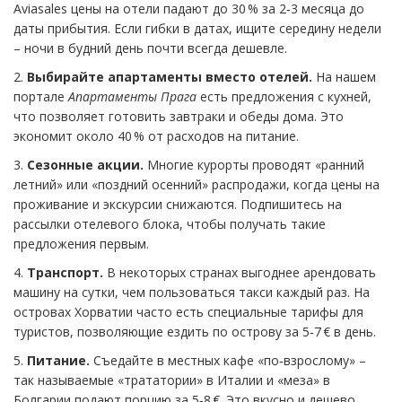
Aviasales цены на отели падают до 30 % за 2‑3 месяца до
даты прибытия. Если гибки в датах, ищите середину недели
– ночи в будний день почти всегда дешевле.
2.
Выбирайте апартаменты вместо отелей.
На нашем
портале
Апартаменты Прага
есть предложения с кухней,
что позволяет готовить завтраки и обеды дома. Это
экономит около 40 % от расходов на питание.
3.
Сезонные акции.
Многие курорты проводят «ранний
летний» или «поздний осенний» распродажи, когда цены на
проживание и экскурсии снижаются. Подпишитесь на
рассылки отелевого блока, чтобы получать такие
предложения первым.
4.
Транспорт.
В некоторых странах выгоднее арендовать
машину на сутки, чем пользоваться такси каждый раз. На
островах Хорватии часто есть специальные тарифы для
туристов, позволяющие ездить по острову за 5‑7 € в день.
5.
Питание.
Съедайте в местных кафе «по‑взрослому» –
так называемые «трататории» в Италии и «меза» в
Болгарии подают порцию за 5‑8 €. Это вкусно и дешево.