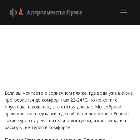
Перекл
навига
Теплое море: куда
поехать и как
сэкономить
Если вы мечтаете о солнечном пляже, где вода уже в июне
прогревается до комфортных 22‑24 °C, но не хотите
опустошать кошелёк, эта статья для вас. Мы собрали
практические подсказки, где найти теплое море в Европе,
какие курорты действительно доступны, и как сократить
расходы, не теряя в комфорте.