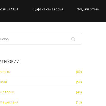
сия vs США
Эффект санатория
Худший отель
АТЕГОРИИ
урорты
(60)
тели
(50)
анатории
(46)
утешествия
(13)