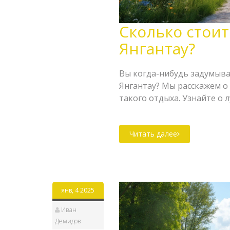
Сколько стоит
Янгантау?
Вы когда-нибудь задумывал
Янгантау? Мы расскажем о 
такого отдыха. Узнайте о 
в себя путевка в это мест
флаконе, то эта статья для 
Читать далее
янв, 4 2025
Иван
Демидов