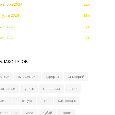
ентября 2024
(22)
вгуста 2024
(11)
юля 2024
(3)
юня 2024
(2)
БЛАКО ТЕГОВ
отдых
путешествия
курорты
санаторий
здоровье
туризм
санатории
отели
лечение
отпуск
отель
Кисловодск
гостиницы
море
Дубай
Европа