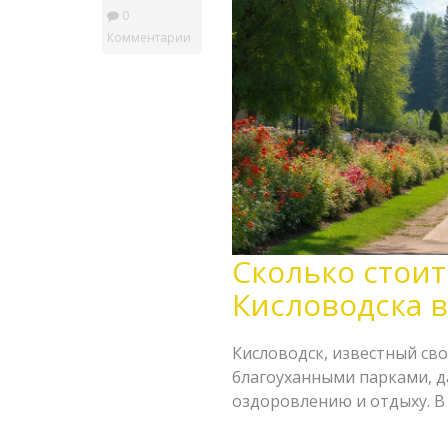
0
Комментарии
Сколько стоит
Кисловодска в
Кисловодск, известный с
благоуханными парками, д
оздоровлению и отдыху. В 
санатории может варьиров