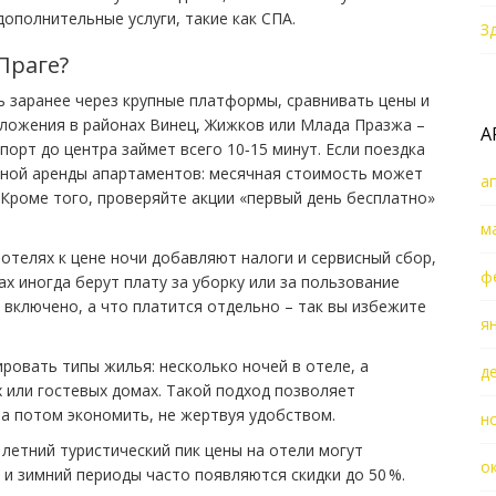
дополнительные услуги, такие как СПА.
З
Праге?
 заранее через крупные платформы, сравнивать цены и
ложения в районах Винец, Жижков или Млада Празжа –
А
порт до центра займет всего 10‑15 минут. Если поездка
чной аренды апартаментов: месячная стоимость может
а
 Кроме того, проверяйте акции «первый день бесплатно»
м
отелях к цене ночи добавляют налоги и сервисный сбор,
ф
ах иногда берут плату за уборку или за пользование
 включено, а что платится отдельно – так вы избежите
я
ровать типы жилья: несколько ночей в отеле, а
д
 или гостевых домах. Такой подход позволяет
 а потом экономить, не жертвуя удобством.
н
 летний туристический пик цены на отели могут
о
й и зимний периоды часто появляются скидки до 50 %.