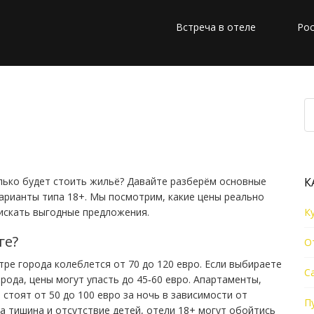
Встреча в отеле
Рос
ния в Праге: цены,
аки
олько будет стоить жильё? Давайте разберём основные
К
варианты типа 18+. Мы посмотрим, какие цены реально
 искать выгодные предложения.
К
ге?
О
тре города колеблется от 70 до 120 евро. Если выбираете
С
ода, цены могут упасть до 45‑60 евро. Апартаменты,
стоят от 50 до 100 евро за ночь в зависимости от
П
а тишина и отсутствие детей, отели 18+ могут обойтись