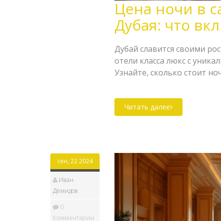
Цена ночи в 
Дубая: что вк
Дубай славится своими ро
отели класса люкс с уник
Узнайте, сколько стоит но
и что делает эти отели ос
личного шеф-повара – эти
Читать далее
требовательных гостей. О
посещении подобных мест 
предложить.
сен, 22 2024
Иван
Демидов
0
Комментарии