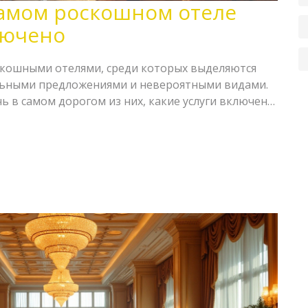
самом роскошном отеле
лючено
скошными отелями, среди которых выделяются
альными предложениями и невероятными видами.
чь в самом дорогом из них, какие услуги включены
обенными. От дизайнерских интерьеров до
 опции не оставят равнодушными даже самых
бзор поможет понять, на что рассчитывать при
и какие дополнительные услуги могут