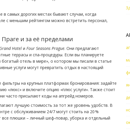
З
е в самых дорогих местах бывают случаи, когда
еле с меньшим рейтингом можно встретить персонал,
.
А
 Праге и за её пределами
а
 Grand Hotel
и
Four Seasons Prague
. Они предлагают
тные террасы и спа‑процедуры. Если вы планируете
м
й богатый отель в мире», о котором мы писали в статье
юзивные услуги могут превратить отдых в настоящий
ф
е фильтры на крупных платформах бронирования: задайте
я
рию «люкс» и включите опцию «плюс услуги». Также стоит
ни часто присылают коды на апгрейд номеров.
д
лагают лучшую стоимость за тот же уровень удобств. В
н
нтре с обслуживанием 24/7 могут стоить на 20 %
т все плюшки – личный шеф‑повар, уборка и отдельный
о