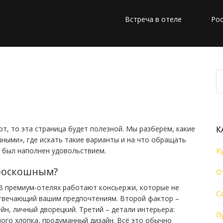
Встреча в отеле
Рос
твиях: как выбрать
рвис
рт, то эта страница будет полезной. Мы разберём, какие
К
ными», где искать такие варианты и на что обращать
 был наполнен удовольствием.
К
 роскошным?
О
 В премиум‑отелях работают консьержи, которые не
С
отвечающий вашим предпочтениям. Второй фактор –
йн, личный дворецкий. Третий – детали интерьера:
П
ого хлопка, продуманный дизайн. Всё это обычно