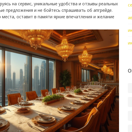
руясь на сервис, уникальные удобства и отзывы реальных
с
ые предложения и не бойтесь спрашивать об апгрейде.
 места, оставит в памяти яркие впечатления и желание
а
и
и
О