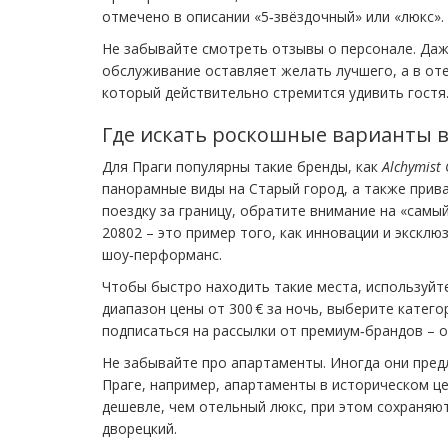
отмечено в описании «5‑звёздочный» или «люкс».
Не забывайте смотреть отзывы о персонале. Даж
обслуживание оставляет желать лучшего, а в от
который действительно стремится удивить гостя
Где искать роскошные варианты в
Для Праги популярны такие бренды, как
Alchymist
панорамные виды на Старый город, а также прива
поездку за границу, обратите внимание на «самы
20802 – это пример того, как инновации и экскл
шоу‑перформанс.
Чтобы быстро находить такие места, используйт
диапазон цены от 300 € за ночь, выберите катего
подписаться на рассылки от премиум‑брандов – о
Не забывайте про апартаменты. Иногда они пред
Праге, например, апартаменты в историческом це
дешевле, чем отельный люкс, при этом сохраняю
дворецкий.