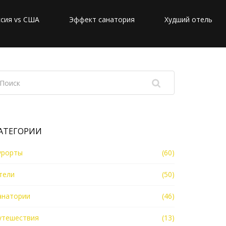
сия vs США
Эффект санатория
Худший отель
АТЕГОРИИ
урорты
(60)
тели
(50)
анатории
(46)
утешествия
(13)