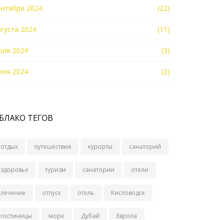
ентября 2024
(22)
вгуста 2024
(11)
юля 2024
(3)
юня 2024
(2)
БЛАКО ТЕГОВ
отдых
путешествия
курорты
санаторий
здоровье
туризм
санатории
отели
лечение
отпуск
отель
Кисловодск
гостиницы
море
Дубай
Европа