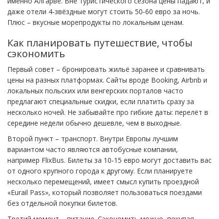
именно Алгарве. Вне туристического сезона цены падают, и
даже отели 4‑звёздные могут стоить 50‑60 евро за ночь.
Плюс – вкусные морепродукты по локальным ценам.
Как планировать путешествие, чтобы
сэкономить
Первый совет – бронировать жильё заранее и сравнивать
цены на разных платформах. Сайты вроде Booking, Airbnb и
локальных польских или венгерских порталов часто
предлагают специальные скидки, если платить сразу за
несколько ночей. Не забывайте про гибкие даты: перелёт в
середине недели обычно дешевле, чем в выходные.
Второй пункт – транспорт. Внутри Европы лучшим
вариантом часто являются автобусные компании,
например FlixBus. Билеты за 10‑15 евро могут доставить вас
от одного крупного города к другому. Если планируете
несколько перемещений, имеет смысл купить проездной
«Eurail Pass», который позволяет пользоваться поездами
без отдельной покупки билетов.
Третий момент – питание. Сэкономить можно, покупая