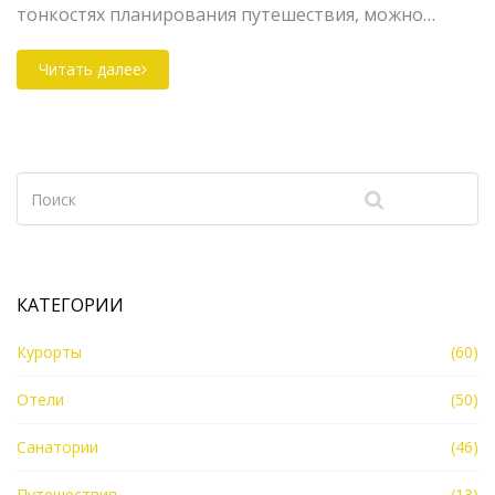
тонкостях планирования путешествия, можно
найти недорогие туристические направления,
сохранив высокий уровень сервиса и впечатлений.
Читать далее
Эта статья предлагает взглянуть на такие
доступные курорты Европы, которые подарят
незабываемые впечатления без значительного
ущерба для бюджета.
КАТЕГОРИИ
Курорты
(60)
Отели
(50)
Санатории
(46)
Путешествия
(13)