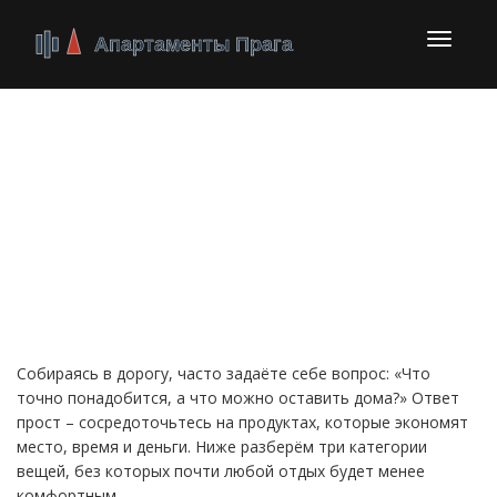
Перекл
навига
Продукты для
путешествий: что взять
в путь, чтобы всё было
удобно
Собираясь в дорогу, часто задаёте себе вопрос: «Что
точно понадобится, а что можно оставить дома?» Ответ
прост – сосредоточьтесь на продуктах, которые экономят
место, время и деньги. Ниже разберём три категории
вещей, без которых почти любой отдых будет менее
комфортным.