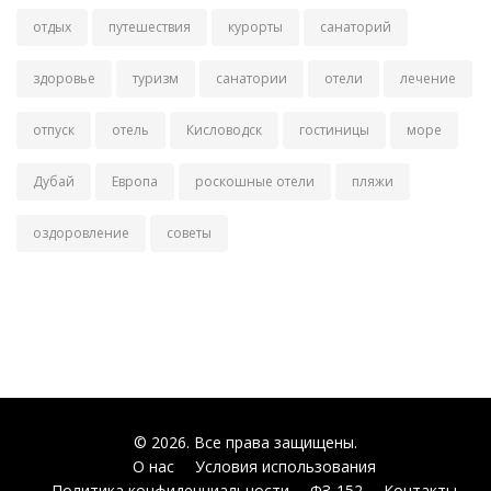
отдых
путешествия
курорты
санаторий
здоровье
туризм
санатории
отели
лечение
отпуск
отель
Кисловодск
гостиницы
море
Дубай
Европа
роскошные отели
пляжи
оздоровление
советы
© 2026. Все права защищены.
О нас
Условия использования
Политика конфиденциальности
ФЗ-152
Контакты