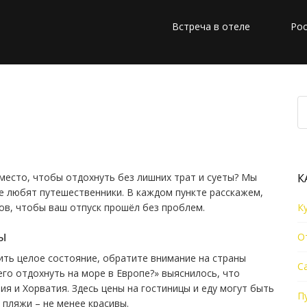
Встреча в отеле
Рос
ы – куда поехать этим
 место, чтобы отдохнуть без лишних трат и суеты? Мы
К
 любят путешественники. В каждом пункте расскажем,
ов, чтобы ваш отпуск прошёл без проблем.
К
ы
О
тить целое состояние, обратите внимание на страны
С
его отдохнуть на море в Европе?» выяснилось, что
я и Хорватия. Здесь цены на гостиницы и еду могут быть
П
а пляжи – не менее красивы.