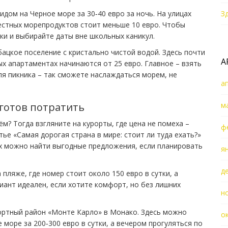
видом на Черное море за 30‑40 евро за ночь. На улицах
З
местных морепродуктов стоит меньше 10 евро. Чтобы
ки и выбирайте даты вне школьных каникул.
ацкое поселение с кристально чистой водой. Здесь почти
А
ых апартаментах начинаются от 25 евро. Главное – взять
ля пикника – так сможете наслаждаться морем, не
а
 готов потратить
м
м? Тогда взгляните на курорты, где цена не помеха –
ф
ье «Самая дорогая страна в мире: стоит ли туда ехать?»
ах можно найти выгодные предложения, если планировать
я
д
 пляже, где номер стоит около 150 евро в сутки, а
риант идеален, если хотите комфорт, но без лишних
н
ортный район «Монте Карло» в Монако. Здесь можно
о
море за 200‑300 евро в сутки, а вечером прогуляться по