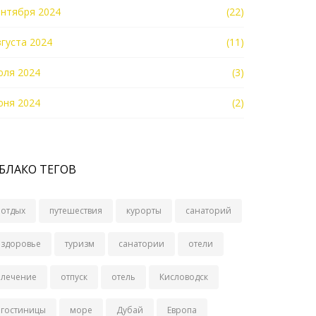
ентября 2024
(22)
вгуста 2024
(11)
юля 2024
(3)
юня 2024
(2)
БЛАКО ТЕГОВ
отдых
путешествия
курорты
санаторий
здоровье
туризм
санатории
отели
лечение
отпуск
отель
Кисловодск
гостиницы
море
Дубай
Европа