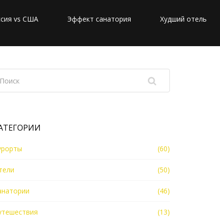
сия vs США
Эффект санатория
Худший отель
АТЕГОРИИ
урорты
(60)
тели
(50)
анатории
(46)
утешествия
(13)