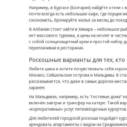
Например, в Бургасе (Болгария) найдёте отели с 
почти всегда есть небольшие кафе, где порция 
сэкономить, бронируйте жильё за месяц до поезд
В Албании стоит зайти в Химара – небольшое рыб
нет массового туризма, а цены на ночлег в частн
с собой солнцезащитный крем и простой набор д
переплачивая в ресторанах.
Роскошные варианты для тех, кто
Любите шика и хотите почувствовать себя королё
Монако, Сейшельские острова и Мальдивы. В стат
рассказывается, что даже в самых дорогих мест
заранее.
На Мальдивах, например, есть “гостевые дома” на
включён завтрак и трансфер на катере. Такой ва
«корпоративных» услуг пятизвёздочных курортов.
Для любителей городской роскоши подойдёт кур
арендовать апартаменты с видом на Средиземное 