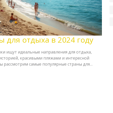
 для отдыха в 2024 году
ики ищут идеальные направления для отдыха,
 историей, красивыми пляжами и интересной
 мы рассмотрим самые популярные страны для
ли сердца туристов. Обсудим фаворитов и дадим
кто хочет отправиться в незабываемое
т того, обожаете ли вы морской бриз или
ы, каждая страна предлагает уникальные