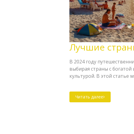
Лучшие страны
В 2024 году путешественн
выбирая страны с богатой
культурой. В этой статье
отпуска, которые завоева
полезные советы для тех, 
Читать далее
путешествие. Независимо о
предпочитаете горные вид
впечатления.