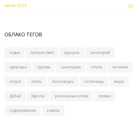
июня 2024
(2)
ОБЛАКО ТЕГОВ
отдых
путешествия
курорты
санаторий
здоровье
туризм
санатории
отели
лечение
отпуск
отель
Кисловодск
гостиницы
море
Дубай
Европа
роскошные отели
пляжи
оздоровление
советы