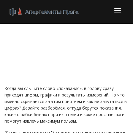
Перекл
навига
Показания: как
правильно понимать
измеренные данные
Когда вы слышите слово «показания», в голову сразу
приходят цифры, графики и результаты измерений. Но что
именно скрывается за этим понятием и как не запутаться в
цифрах? Давайте разберёмся, откуда берутся показания,
какие ошибки бывают при их чтении и какие простые шаги
помогут извлечь максимум пользы.