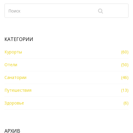
Рассматривайте санаторное лечение как часть
комплексного подхода к оздоровлению.
КАТЕГОРИИ
Курорты
(60)
Отели
(50)
Санатории
(46)
Путешествия
(13)
Здоровье
(6)
АРХИВ