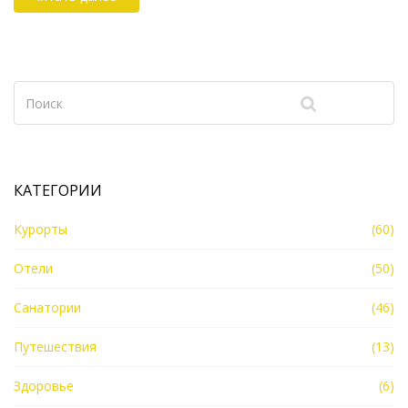
чистота и сервис не всегда гарантированы, даже
если отель имеет звёзды. Узнайте, как отличить
плохой отель на этапе бронирования и что делать,
если вам всё же не повезло. Эти советы помогут
сохранить ваше путешествие от разочарований.
КАТЕГОРИИ
Курорты
(60)
Отели
(50)
Санатории
(46)
Путешествия
(13)
Здоровье
(6)