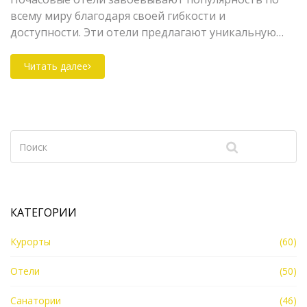
всему миру благодаря своей гибкости и
доступности. Эти отели предлагают уникальную
возможность арендовать комнату на короткий
срок — обычно от одного до нескольких часов.
Читать далее
Существует множество причин, по которым стоит
воспользоваться такими услугами, будь то
спонтанная встреча, отдых между рейсами или
просто необходимость уединения. В данной статье
мы рассматриваем специфику работы почасовых
отелей и предоставляем несколько полезных
советов по их выбору.
КАТЕГОРИИ
Курорты
(60)
Отели
(50)
Санатории
(46)