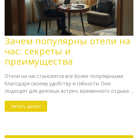
Зачем популярны отели на
час: секреты и
преимущества
Отели на час становятся все более популярными
благодаря своему удобству и гибкости. Они
подходят для деловых встреч, временного отдыха и
романтических встреч. Такие отели позволяют
совместить работу и отдых, обеспечивая
Читать далее
неприкосновенность личного пространства. Они
также могут быть идеальным решением для
жителей городов, которые ищут спонтанный
отдых. В статье рассматриваются причины