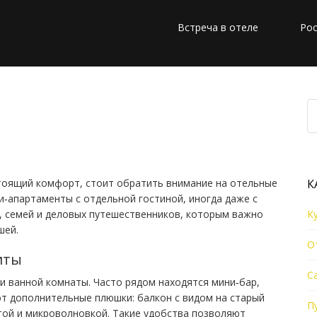
Встреча в отеле
Рос
Праге: выбор,
онирование
тоящий комфорт, стоит обратить внимание на отельные
К
и‑апартаменты с отдельной гостиной, иногда даже с
р, семей и деловых путешественников, которым важно
К
шей.
О
иты
С
 и ванной комнаты. Часто рядом находятся мини‑бар,
ют дополнительные плюшки: балкон с видом на старый
П
итой и микроволновкой. Такие удобства позволяют