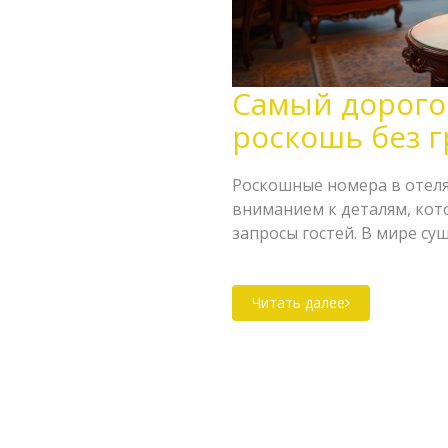
Самый дорого
роскошь без 
Роскошные номера в отеля
вниманием к деталям, ко
запросы гостей. В мире с
номера, стоимость которы
похвастаться не только и
Читать далее
услугами, которые делают
небоскребах до уединенны
номер обладает своим осо
уголках планеты находятся