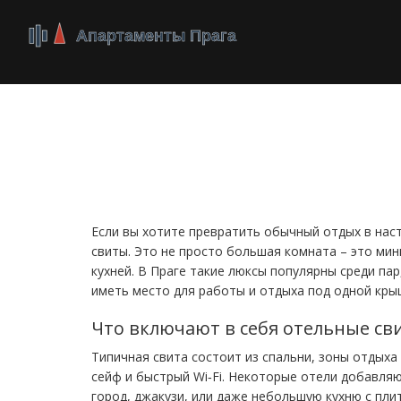
Отельные свиты в 
особенности и бр
Если вы хотите превратить обычный отдых в нас
свиты. Это не просто большая комната – это мин
кухней. В Праге такие люксы популярны среди па
иметь место для работы и отдыха под одной кры
Что включают в себя отельные св
Типичная свита состоит из спальни, зоны отдыха
сейф и быстрый Wi‑Fi. Некоторые отели добавля
город, джакузи, или даже небольшую кухню с пл