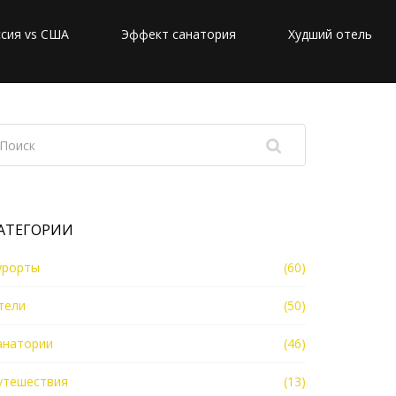
сия vs США
Эффект санатория
Худший отель
АТЕГОРИИ
урорты
(60)
тели
(50)
анатории
(46)
утешествия
(13)