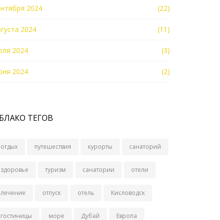
ентября 2024
(22)
вгуста 2024
(11)
юля 2024
(3)
юня 2024
(2)
БЛАКО ТЕГОВ
отдых
путешествия
курорты
санаторий
здоровье
туризм
санатории
отели
лечение
отпуск
отель
Кисловодск
гостиницы
море
Дубай
Европа