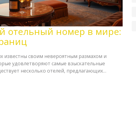
й отельный номер в мире:
границ
х известны своим невероятным размахом и
торые удовлетворяют самые взыскательные
уществует несколько отелей, предлагающих
х поражает воображение. Такие номера могут
зысканным интерьером, но и исключительными
 пребывание в них незабываемым. От пентхаусов в
х вилл на частных островах — каждый такой
бым шармом и историей. Исследуем, в каких
 эти поистине неприлично дорогие свиты.