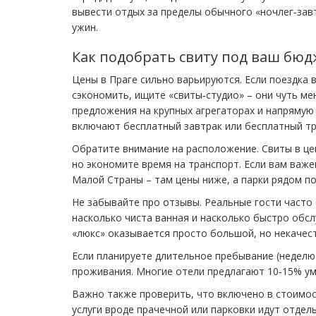
вывести отдых за пределы обычного «ночлег‑завт
ужин.
Как подобрать свиту под ваш бюд
Цены в Праге сильно варьируются. Если поездка 
сэкономить, ищите «свиты‑студио» – они чуть ме
предложения на крупных агрегаторах и напрямую
включают бесплатный завтрак или бесплатный тр
Обратите внимание на расположение. Свиты в це
но экономите время на транспорт. Если вам важ
Малой Страны – там цены ниже, а парки рядом п
Не забывайте про отзывы. Реальные гости часто
насколько чиста ванная и насколько быстро обс
«люкс» оказывается просто большой, но некачес
Если планируете длительное пребывание (неделю 
проживания. Многие отели предлагают 10‑15% уме
Важно также проверить, что включено в стоимость
услуги вроде прачечной или парковки идут отдел