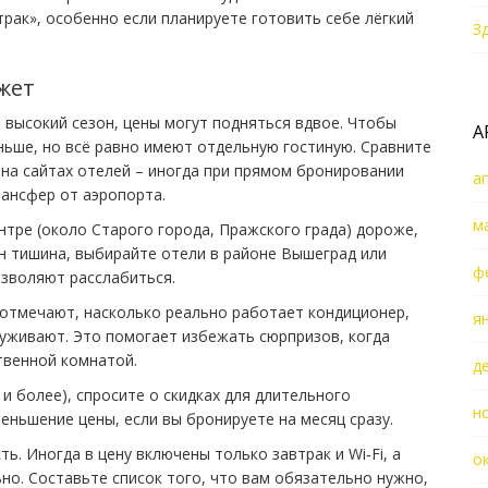
рак», особенно если планируете готовить себе лёгкий
З
жет
в высокий сезон, цены могут подняться вдвое. Чтобы
А
ньше, но всё равно имеют отдельную гостиную. Сравните
 на сайтах отелей – иногда при прямом бронировании
а
ансфер от аэропорта.
м
нтре (около Старого города, Пражского града) дороже,
ен тишина, выбирайте отели в районе Вышеград или
ф
озволяют расслабиться.
 отмечают, насколько реально работает кондиционер,
я
луживают. Это помогает избежать сюрпризов, когда
твенной комнатой.
д
и более), спросите о скидках для длительного
н
ньшение цены, если вы бронируете на месяц сразу.
. Иногда в цену включены только завтрак и Wi‑Fi, а
о
ьно. Составьте список того, что вам обязательно нужно,