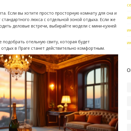
с
ита. Если вы хотите просто просторную комнату для сна и
а
 стандартного люкса с отдельной зоной отдыха. Если же
одить деловые встречи, выбирайте модели с мини‑кухней
и
 подобрать отельную свиту, которая будет
и
 отдых в Праге станет действительно комфортным.
О