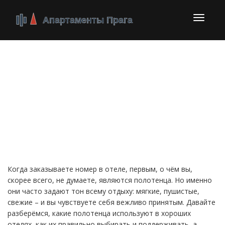
Перекл
навига
Отельные полотенца:
как выбрать,
ухаживать и зачем они
нужны
Когда заказываете номер в отеле, первым, о чём вы,
скорее всего, не думаете, являются полотенца. Но именно
они часто задают тон всему отдыху: мягкие, пушистые,
свежие – и вы чувствуете себя вежливо принятым. Давайте
разберёмся, какие полотенца используют в хороших
отелях, как их правильно выбирать и поддерживать, а