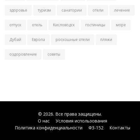
здоровье
туризм
санатории
отели
лечение
отпуск
отель
Кисловодск
гостиницы
море
Дубай
Европа
роскошные отели
пляжи
оздоровление
советы
© 2026. Все права защищены.
О нас
Условия использования
Политика конфиденциальности
ФЗ-152
Контакты