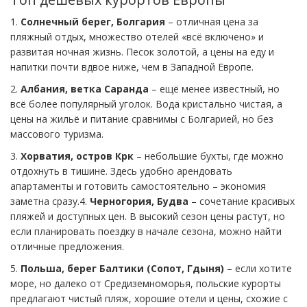
1.
Солнечный берег, Болгария
– отличная цена за
пляжный отдых, множество отелей «всё включено» и
развитая ночная жизнь. Песок золотой, а цены на еду и
напитки почти вдвое ниже, чем в Западной Европе.
2.
Албания, ветка Саранда
– ещё менее известный, но
всё более популярный уголок. Вода кристально чистая, а
цены на жильё и питание сравнимы с Болгарией, но без
массового туризма.
3.
Хорватия, остров Крк
– небольшие бухты, где можно
отдохнуть в тишине. Здесь удобно арендовать
апартаменты и готовить самостоятельно – экономия
заметна сразу.4.
Черногория, Будва
– сочетание красивых
пляжей и доступных цен. В высокий сезон цены растут, но
если планировать поездку в начале сезона, можно найти
отличные предложения.
5.
Польша, берег Балтики (Сопот, Гдыня)
– если хотите
море, но далеко от Средиземноморья, польские курорты
предлагают чистый пляж, хорошие отели и цены, схожие с