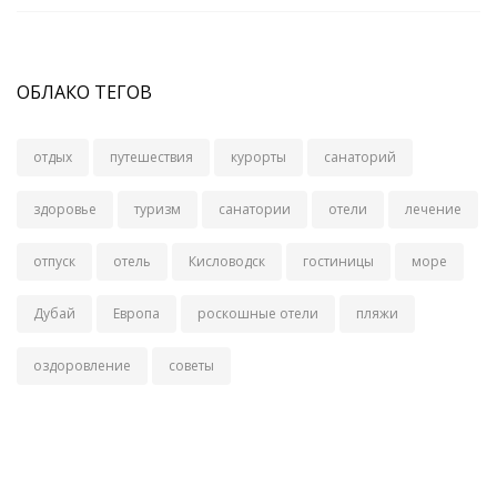
ОБЛАКО ТЕГОВ
отдых
путешествия
курорты
санаторий
здоровье
туризм
санатории
отели
лечение
отпуск
отель
Кисловодск
гостиницы
море
Дубай
Европа
роскошные отели
пляжи
оздоровление
советы