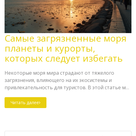
Самые загрязненные моря
планеты и курорты,
которых следует избегать
Некоторые моря мира страдают от тяжелого
загрязнения, влияющего на их экосистемы и
привлекательность для туристов. В этой статье мы
обсудим, какое море считается самым грязным, как
оно оказалось в таком состоянии и как это может
Читать далее
повлиять на ваш отдых. Мы также представим
практические советы о том, как избежать
загрязненных районов и выбрать более
экологически чистые курорты для безопасного и