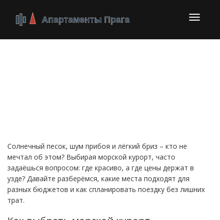
Перекл
навига
Морские курорсы: где
найти идеальный пляж
и не переплатить
Солнечный песок, шум прибоя и лёгкий бриз – кто не
мечтал об этом? Выбирая морской курорт, часто
задаёшься вопросом: где красиво, а где цены держат в
узде? Давайте разберёмся, какие места подходят для
разных бюджетов и как спланировать поездку без лишних
трат.