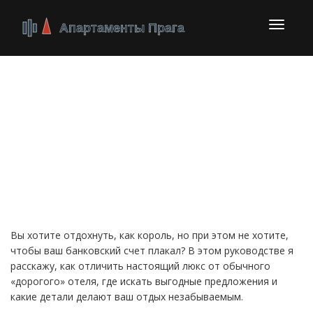
Перекл
навига
Люкс отели: как
выбрать роскошное
жильё в Праге без
лишних расходов
Вы хотите отдохнуть, как король, но при этом не хотите,
чтобы ваш банковский счет плакал? В этом руководстве я
расскажу, как отличить настоящий люкс от обычного
«дорогого» отеля, где искать выгодные предложения и
какие детали делают ваш отдых незабываемым.