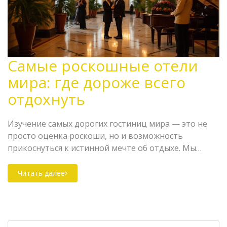
Самые роскошные отели
мира: где дороже всего
отдохнуть
Изучение самых дорогих гостиниц мира — это не
просто оценка роскоши, но и возможность
прикоснуться к истинной мечте об отдыхе. Мы
рассмотрим, какие отели предлагают лучшие
условия проживания и чем они отличаются. Здесь
Читать далее
вы найдете информацию о предлагаемых услугах,
шикарных интерьерах и эксклюзивных
предложениях. Вас ждет удивительное
путешествие в мир роскошного отдыха. Окунитесь