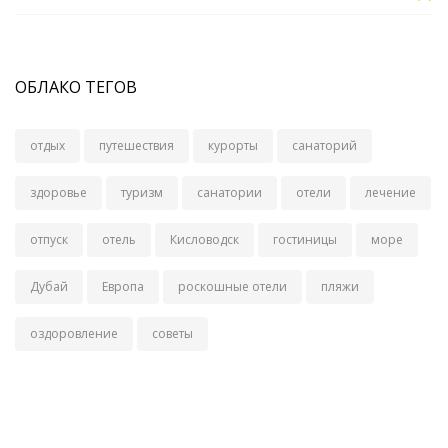
ОБЛАКО ТЕГОВ
отдых
путешествия
курорты
санаторий
здоровье
туризм
санатории
отели
лечение
отпуск
отель
Кисловодск
гостиницы
море
Дубай
Европа
роскошные отели
пляжи
оздоровление
советы