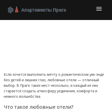
Перекл
навига
Любовные отели в
Праге: где найти
романтику и уют
Если хочется выполнить мечту о романтическом уик-энде
без детей и лишних глаз, любовные отели — отличный
выбор. В Праге таких мест несколько, и каждый из них
старается создать атмосферу уединения, комфорта и
немного волшебства.
Что такое любовные отели?