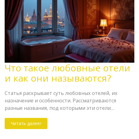
Что такое любовные отели
и как они называются?
Статья раскрывает суть любовных отелей, их
назначение и особенности. Рассматриваются
разные названия, под которыми эти отели
известны по всему миру, их услуги и атмосфера.
Полезные советы для тех, кто впервые собирается
Читать далее
воспользоваться услугами таких гостиниц.
Интересные факты о любовных отелях в разных