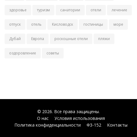
здоровье
туризм
санатории
отели
лечение
отпуск
отель
Кисловодск
гостиницы
море
Дубай
Европа
роскошные отели
пляжи
оздоровление
советы
© 2026. Все права защищены.
О нас
Условия использования
Политика конфиденциальности
ФЗ-152
Контакты