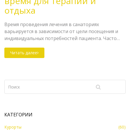
время для терапии и
отдыха
Время проведения лечения в санаториях
варьируется в зависимости от цели посещения и
индивидуальных потребностей пациента. Часто
рекомендуются курсы продолжительностью от
двух до трех недель, чтобы достичь оптимального
Читать далее
результата. В этой статье рассмотрим, сколько
дней обычно занимает лечебный курс, какие
факторы на это влияют и что еще важно учитывать
при планировании поездки в санаторий.
КАТЕГОРИИ
Курорты
(60)