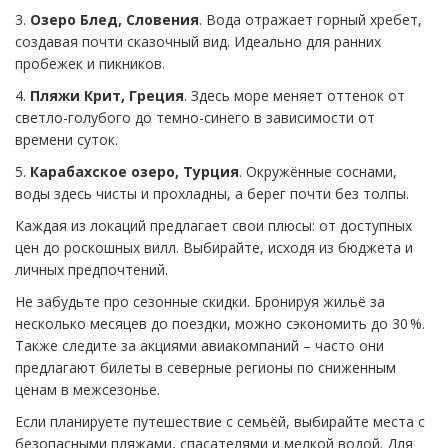
3.
Озеро Блед, Словения
. Вода отражает горный хребет,
создавая почти сказочный вид. Идеально для ранних
пробежек и пикников.
4.
Пляжи Крит, Греция
. Здесь море меняет оттенок от
светло-голубого до темно-синего в зависимости от
времени суток.
5.
Карабахское озеро, Турция
. Окружённые соснами,
воды здесь чисты и прохладны, а берег почти без толпы.
Каждая из локаций предлагает свои плюсы: от доступных
цен до роскошных вилл. Выбирайте, исходя из бюджета и
личных предпочтений.
Не забудьте про сезонные скидки. Бронируя жильё за
несколько месяцев до поездки, можно сэкономить до 30 %.
Также следите за акциями авиакомпаний – часто они
предлагают билеты в северные регионы по сниженным
ценам в межсезонье.
Если планируете путешествие с семьёй, выбирайте места с
безопасными пляжами, спасателями и мелкой водой. Для