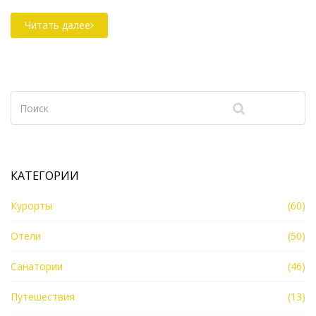
местах для отдыха и путешествий, где можно
насладиться невероятной красотой природы и
Читать далее
купанием в чистейшей воде. Погрузитесь в
завораживающий мир водных красот и откройте
для себя новые точки на карте мира.
КАТЕГОРИИ
Курорты
(60)
Отели
(50)
Санатории
(46)
Путешествия
(13)