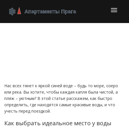
Перекл
навига
Красивые воды: как
найти идеальное место
для отдыха
Нас всех тянет к яркой синей воде – будь то море, озеро
или река. Вы хотите, чтобы каждая капля была чистой, а
пляж – уютным? В этой статье расскажем, как быстро
определить, где находятся самые красивые воды, и что
учесть перед поездкой.
Как выбрать идеальное место у воды