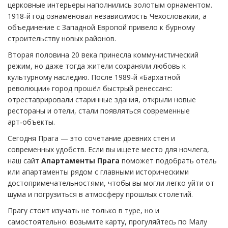
церковные интерьеры наполнились золотым орнаментом.
1918‑й год ознаменовал независимость Чехословакии, а
объединение с Западной Европой привело к бурному
строительству новых районов.
Вторая половина 20 века принесла коммунистический
режим, но даже тогда жители сохраняли любовь к
культурному наследию. После 1989‑й «Бархатной
революции» город прошёл быстрый ренессанс:
отреставрировали старинные здания, открыли новые
рестораны и отели, стали появляться современные
арт‑объекты.
Сегодня Прага — это сочетание древних стен и
современных удобств. Если вы ищете место для ночлега,
наш сайт
Апартаменты Прага
поможет подобрать отель
или апартаменты рядом с главными историческими
достопримечательностями, чтобы вы могли легко уйти от
шума и погрузиться в атмосферу прошлых столетий.
Прагу стоит изучать не только в туре, но и
самостоятельно: возьмите карту, прогуляйтесь по Малу