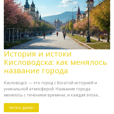
История и истоки
Кисловодска: как менялось
название города
Кисловодск — это город с богатой историей и
уникальной атмосферой. Название города
менялось с течением времени, и каждая эпоха
оставила свой след на его развитии. В статье
рассматриваются исторические изменения в
Читать далее
наименовании города, а также интересные факты о