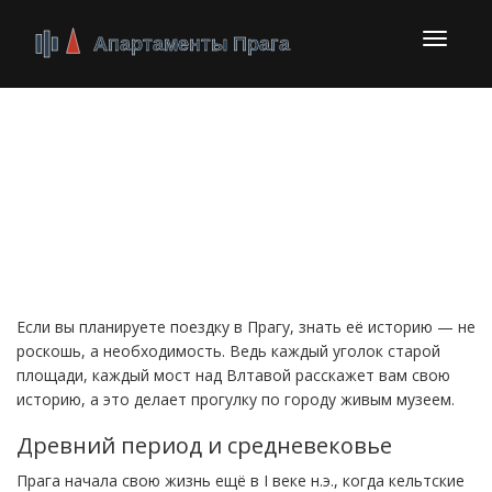
Перекл
навига
История города Праги:
от первых поселений
до сегодня
Если вы планируете поездку в Прагу, знать её историю — не
роскошь, а необходимость. Ведь каждый уголок старой
площади, каждый мост над Влтавой расскажет вам свою
историю, а это делает прогулку по городу живым музеем.
Древний период и средневековье
Прага начала свою жизнь ещё в I веке н.э., когда кельтские