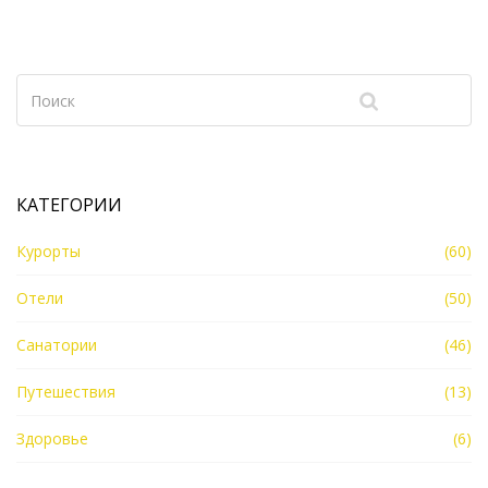
курортной жизни Кисловодска. В дополнение
предлагаются советы для посетителей и
отдыхающих, желающих узнать больше об этом
удивительном месте.
КАТЕГОРИИ
Курорты
(60)
Отели
(50)
Санатории
(46)
Путешествия
(13)
Здоровье
(6)