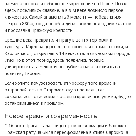
племена основали небольшое укрепление на Перне. Позже
здесь поселились славяне, а в 9‑м веке возникло первое
княжество. Самый знаменитый момент — победа князя
Петра в 880‑х, когда он объединил земли под одним флагом
и прославил Пражскую крепость.
Средние века превратили Прагу в центр торговли и
культуры. Карлова церковь, построенная в стиле готики, и
Карлов мост, открытый в 14 веке, стали символами города.
Именно в этот период здесь появились первые
университеты, а Чешская республика начала влиять на
политику Европы.
Если хотите почувствовать атмосферу того времени,
отправляйтесь на Староместскую площадь, где
сохранились готические фасады и крошечные улочки, будто
остановившиеся в прошлом.
Новое время и современность
С 16 века Прага стала эпицентром реформаций и барокко.
Пражская ратуша была переоформлена в стиле барокко, а