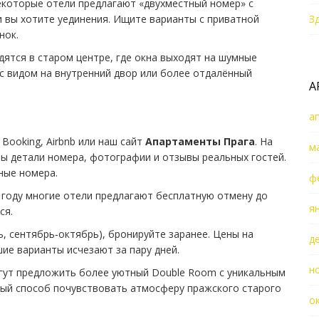
екоторые отели предлагают «двухместный номер» с
 вы хотите уединения. Ищите варианты с приватной
З
нок.
одятся в старом центре, где окна выходят на шумные
 с видом на внутренний двор или более отдалённый
А
а
Booking, Airbnb или наш сайт
Апартаменты Прага
. На
м
ны детали номера, фотографии и отзывы реальных гостей.
ные номера.
ф
 году многие отели предлагают бесплатную отмену до
я
ся.
ь, сентябрь‑октябрь), бронируйте заранее. Цены на
д
ие варианты исчезают за пару дней.
н
гут предложить более уютный Double Room с уникальным
ный способ почувствовать атмосферу пражского старого
о