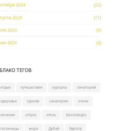
ентября 2024
(22)
вгуста 2024
(11)
юля 2024
(3)
юня 2024
(2)
БЛАКО ТЕГОВ
отдых
путешествия
курорты
санаторий
здоровье
туризм
санатории
отели
лечение
отпуск
отель
Кисловодск
гостиницы
море
Дубай
Европа