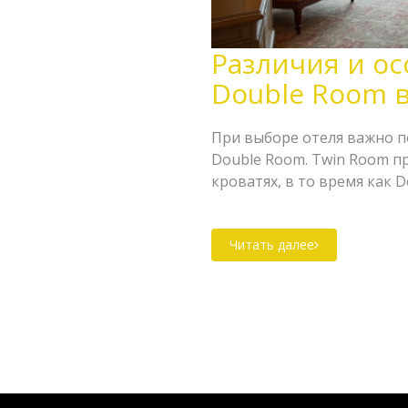
Различия и о
Double Room в
При выборе отеля важно п
Double Room. Twin Room п
кроватях, в то время как
кровать. Этот выбор особ
или коллег, решающих об 
Читать далее
Разбираемся, в каких случ
стоит обратить внимание 