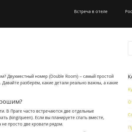
Встреча в отеле
Рос
 в Праге: выбор
ишних хлопот
гом? Двухместный номер (Double Room) – самый простой
К
 Давайте разберём, какие детали реально важны, а какие
К
орошим?
О
ти. В Праге часто встречаются две отдельные
С
ать (king/queen). Если вы планируете спать вместе,
а не просто две кровати рядом.
П