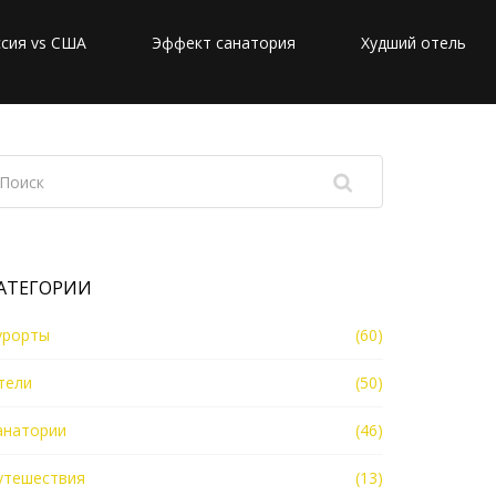
сия vs США
Эффект санатория
Худший отель
АТЕГОРИИ
урорты
(60)
тели
(50)
анатории
(46)
утешествия
(13)