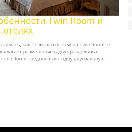
собенности Twin Room и
 отелях
онимать, как отличаются номера Twin Room от
редлагает размещение в двух раздельных
 Double Room предполагает одну двуспальную
енно актуален для путешествующих пар, друзей
особенностях совместного проживания.
аях лучше выбирать тот или иной вариант и на что
при бронировании.